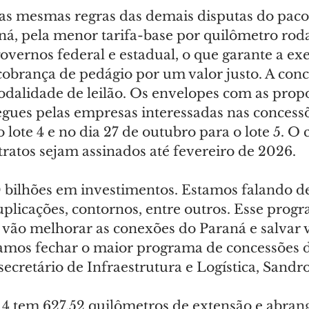
 as mesmas regras das demais disputas do paco
ná, pela menor tarifa-base por quilômetro rod
overnos federal e estadual, o que garante a ex
obrança de pedágio por um valor justo. A conc
odalidade de leilão. Os envelopes com as propo
egues pelas empresas interessadas nas concessõ
 lote 4 e no dia 27 de outubro para o lote 5. O
ratos sejam assinados até fevereiro de 2026.
 bilhões em investimentos. Estamos falando de
plicações, contornos, entre outros. Esse prog
 vão melhorar as conexões do Paraná e salvar 
 vamos fechar o maior programa de concessões 
 secretário de Infraestrutura e Logística, Sandr
e 4 tem 627,52 quilômetros de extensão e abrang