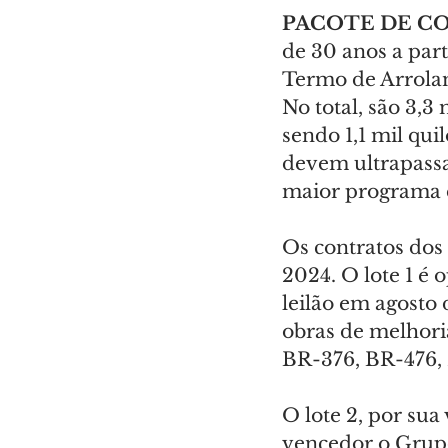
PACOTE DE C
de 30 anos a par
Termo de Arrolam
No total, são 3,3
sendo 1,1 mil qui
devem ultrapassar
maior programa 
Os contratos dos 
2024. O lote 1 é
leilão em agosto 
obras de melhori
BR-376, BR-476, 
O lote 2, por sua
vencedor o Grupo