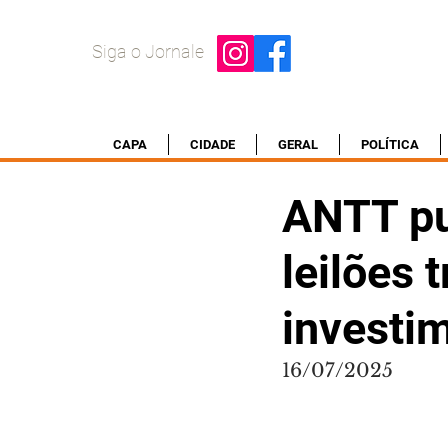
Siga o Jornale
CAPA
CIDADE
GERAL
POLÍTICA
ANTT pub
leilões 
investi
16/07/2025