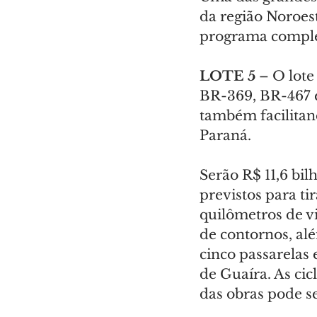
da região Noroes
programa complet
LOTE 5
 – O lot
BR-369, BR-467 e
também facilitan
Paraná.
Serão R$ 11,6 bil
previstos para ti
quilômetros de v
de contornos, alé
cinco passarelas
de Guaíra. As ci
das obras pode s