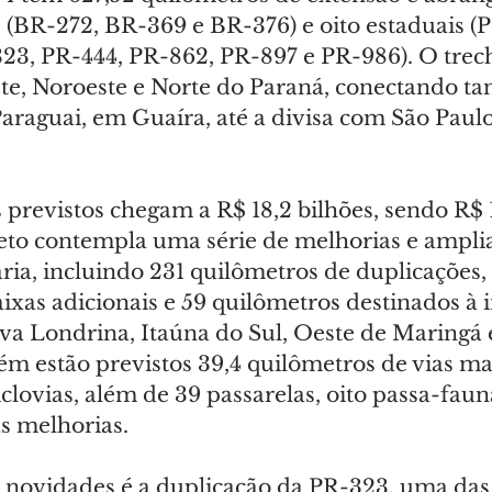
s (BR-272, BR-369 e BR-376) e oito estaduais (
323, PR-444, PR-862, PR-897 e PR-986). O trec
te, Noroeste e Norte do Paraná, conectando tan
Paraguai, em Guaíra, até a divisa com São Paul
previstos chegam a R$ 18,2 bilhões, sendo R$ 1
eto contempla uma série de melhorias e ampli
ária, incluindo 231 quilômetros de duplicações, 
ixas adicionais e 59 quilômetros destinados à
va Londrina, Itaúna do Sul, Oeste de Maringá 
m estão previstos 39,4 quilômetros de vias mar
clovias, além de 39 passarelas, oito passa-faun
s melhorias.
novidades é a duplicação da PR-323, uma das 