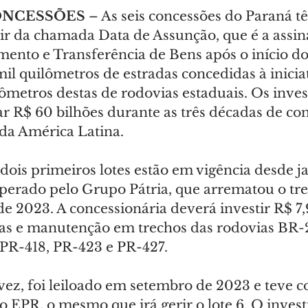
ONCESSÕES 
– As seis concessões do Paraná 
tir da chamada Data de Assunção, que é a assin
ento e Transferência de Bens após o início dos
 mil quilômetros de estradas concedidas à inicia
lômetros destas de rodovias estaduais. Os inve
 R$ 60 bilhões durante as três décadas de con
da América Latina.
dois primeiros lotes estão em vigência desde ja
 operado pelo Grupo Pátria, que arrematou o t
de 2023. A concessionária deverá investir R$ 7,
as e manutenção em trechos das rodovias BR-2
PR-418, PR-423 e PR-427.
 vez, foi leiloado em setembro de 2023 e teve 
 EPR, o mesmo que irá gerir o lote 6. O invest