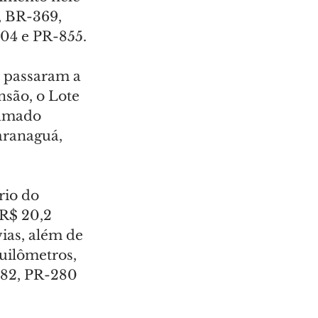
, BR-369, 
04 e PR-855.
6 passaram a 
nsão, o Lote 
hamado 
aranaguá, 
rio do 
R$ 20,2 
ias, além de 
uilômetros, 
182, PR-280 