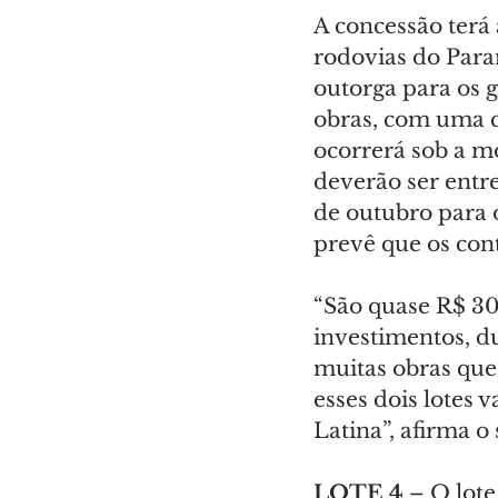
A concessão terá
rodovias do Para
outorga para os g
obras, com uma c
ocorrerá sob a m
deverão ser entr
de outubro para o
prevê que os cont
“São quase R$ 30
investimentos, du
muitas obras que
esses dois lotes
Latina”, afirma o
LOTE 4
 – O lot