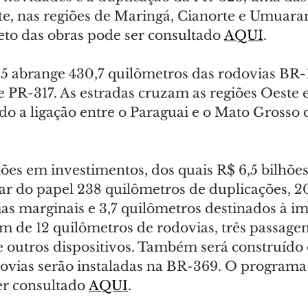
te, nas regiões de Maringá, Cianorte e Umuara
o das obras pode ser consultado 
AQUI
.
e 5 abrange 430,7 quilômetros das rodovias BR-
 PR-317. As estradas cruzam as regiões Oeste e
do a ligação entre o Paraguai e o Mato Grosso 
hões em investimentos, dos quais R$ 6,5 bilhões
rar do papel 238 quilômetros de duplicações, 2
ias marginais e 3,7 quilômetros destinados à i
m de 12 quilômetros de rodovias, três passagen
 e outros dispositivos. Também será construído
clovias serão instaladas na BR-369. O programa
er consultado 
AQUI
.