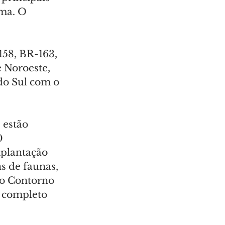
ma. O 
158, BR-163, 
 Noroeste, 
do Sul com o 
 estão 
0 
mplantação 
s de faunas, 
 o Contorno 
 completo 