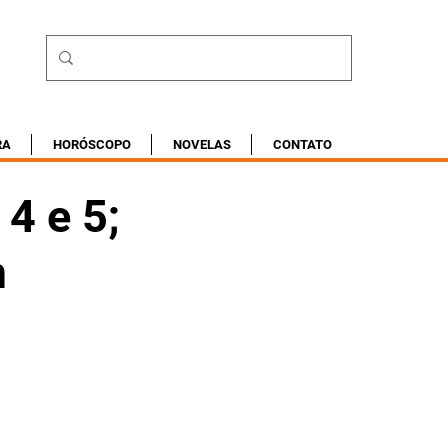
RA
HORÓSCOPO
NOVELAS
CONTATO
 4 e 5;
m