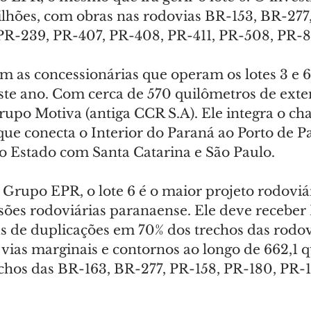
bilhões, com obras nas rodovias BR-153, BR-277
PR-239, PR-407, PR-408, PR-411, PR-508, PR-8
om as concessionárias que operam os lotes 3 e 
ste ano. Com cerca de 570 quilômetros de exte
Grupo Motiva (antiga CCR S.A). Ele integra o c
que conecta o Interior do Paraná ao Porto de P
 o Estado com Santa Catarina e São Paulo.
Grupo EPR, o lote 6 é o maior projeto rodoviá
sões rodoviárias paranaense. Ele deve receber 
as de duplicações em 70% dos trechos das rodov
, vias marginais e contornos ao longo de 662,1 q
chos das BR-163, BR-277, PR-158, PR-180, PR-