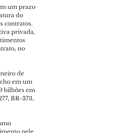
têm um prazo 
atura do 
 contratos. 
tiva privada, 
stimentos 
trato, no 
neiro de 
recho em um 
9 bilhões em 
77, BR-373, 
como 
imento nele 