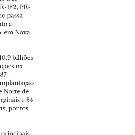
PR-182, PR-
ho passa 
to a 
o, em Nova 
0,9 bilhões 
ações na 
87 
 implantação 
e Norte de 
ginais e 34 
as, pontos 
principais 