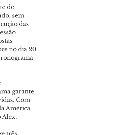
te de 
ado, sem 
ecução das 
essão 
stas 
es no dia 20 
 cronograma 
 
rama garante 
vidas. Com 
da América 
o Alex.
e três 