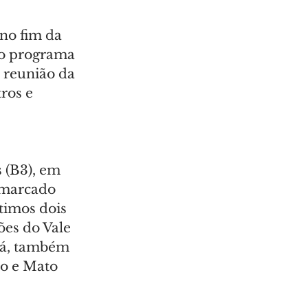
no fim da 
 do programa 
 reunião da 
ros e 
 
 (B3), em 
 marcado 
timos dois 
es do Vale 
ná, também 
lo e Mato 