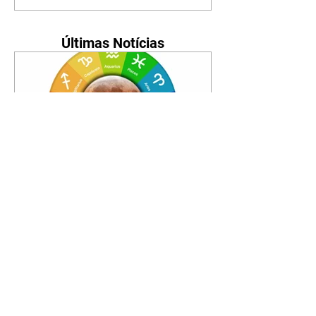
Últimas Notícias
Horóscopo - 09/08/2026
Tenha seu Mapa Astral de
nascimento, o Mapa astral do Ano
de 2026 e 2027, o que os planetas
indicam para o seu: Trabalho,
Amor, Dinheiro, Saúde e Família.
Estudo com 35 páginas. Adquira