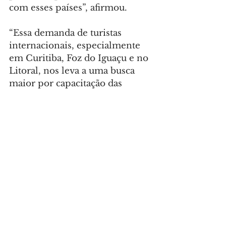
com esses países”, afirmou.
“Essa demanda de turistas 
internacionais, especialmente 
em Curitiba, Foz do Iguaçu e no 
Litoral, nos leva a uma busca 
maior por capacitação das 
equipes. Temos procurado 
junto ao Estado e à Escola de 
Turismo cursos voltados a 
atendimento e idiomas, para 
garantir que o turista leve uma 
imagem positiva dos nossos 
colaboradores”, acrescentou.
Foto: Urbia Cataratas – Parque 
Nacional do Iguaçu
TURISMO