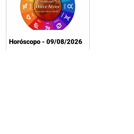
Horóscopo - 09/08/2026
Tenha seu Mapa Astral de
nascimento, o Mapa astral do Ano
de 2026 e 2027, o que os planetas
indicam para o seu: Trabalho,
Amor, Dinheiro, Saúde e Família.
Estudo com 35 páginas. Adquira
já através da nossa loja virtual ou
na loja física: rua Emiliano
Perneta 30 – loja 21 – galeria
Cezar Franco – centro –
Curitiba. Você pode pedir
também através do nosso