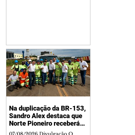
Na duplicação da BR-153,
Sandro Alex destaca que
Norte Pioneiro receberá
grandes investimentos
07/08/2026 Divulgação O