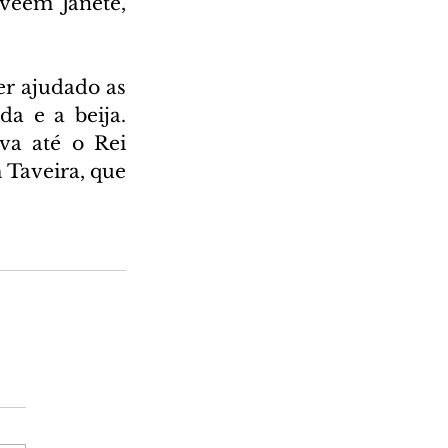
vêem Janete, 
er ajudado as 
a e a beija. 
a até o Rei 
Taveira, que 