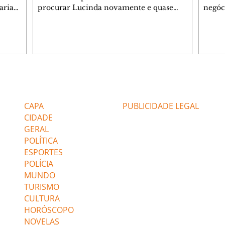
aria
procurar Lucinda novamente e quase
negóc
u
encontra Nina no lixão. Débora se
Janet
do,
preocupa com Jorginho. Monalisa pede que
Verôn
esteve
Olenka não a deixe sozinha. Tufão
inform
 Alika o
encontra Jorginho e o leva para casa. Max é
procu
. Chinua
hostil com Carminha. Diógenes se irrita
que e
quando Tavinho diz que não negociará o
decep
 Pascoal
passe de Roni por causa de sua sexualidade.
que s
Editorias
Editais Certificados
re que
Janaína admite para Jorginho que Lúcio e
preoc
r aos
Max estavam envolvidos na tentativa de
Cinar
CAPA
PUBLICIDADE LEGAL
assalto à
desco
CIDADE
GERAL
POLÍTICA
ESPORTES
POLÍCIA
MUNDO
TURISMO
CULTURA
HORÓSCOPO
NOVELAS