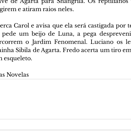
e de Agarta para Shangrilá. Os reptilianos 
irem e atiram raios neles.
rca Carol e avisa que ela será castigada por t
r pede um beijo de Luna, a pega desprevenid
correm o Jardim Fenomenal. Luciano os lev
nha Sibila de Agarta. Fredo acerta um tiro em 
m esqueleto.
as Novelas