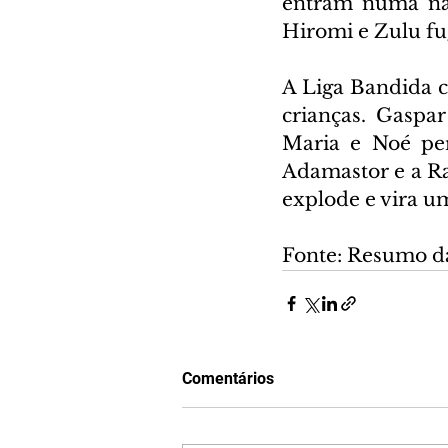
entram numa nav
Hiromi e Zulu fug
A Liga Bandida ce
crianças. Gaspa
Maria e Noé per
Adamastor e a Rai
explode e vira u
Fonte: Resumo d
Comentários