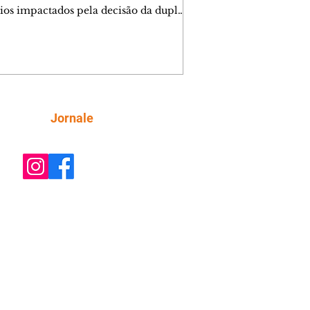
ios impactados pela decisão da dupla.
e decide prestar queixa contra
ica. Gael descobre que Naiane passou
ações sigilosas para Talita. Ronei
ra Verônica novamente e descobre
la deixou Bom Retorno. Gael se
ciona com Naiane. Valéria anuncia
e mudará de país, e Eduarda se
Siga
Jornale
upa com Sol. Palhares desconfia de
a em relação a Zilá. Ronei e Cinara
nfia