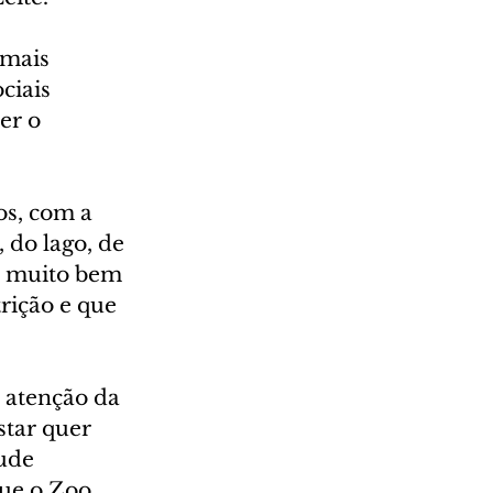
mais 
ciais 
er o 
s, com a 
 do lago, de 
s muito bem 
ição e que 
atenção da 
tar quer 
ude 
ue o Zoo 