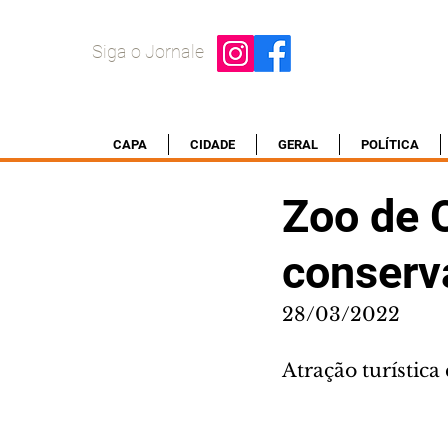
Siga o Jornale
CAPA
CIDADE
GERAL
POLÍTICA
Zoo de C
conserv
28/03/2022
Atração turístic