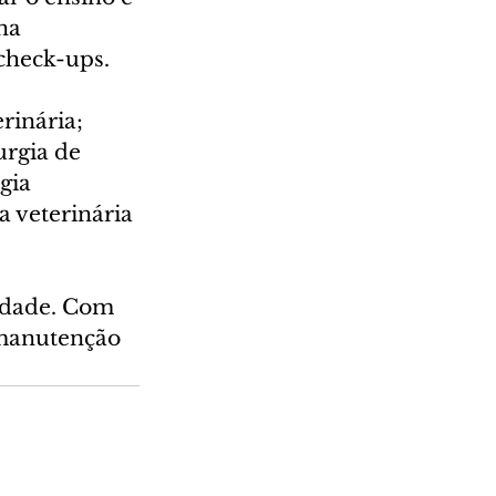
na 
check-ups.
rinária; 
urgia de 
gia 
a veterinária 
idade. Com 
 manutenção 