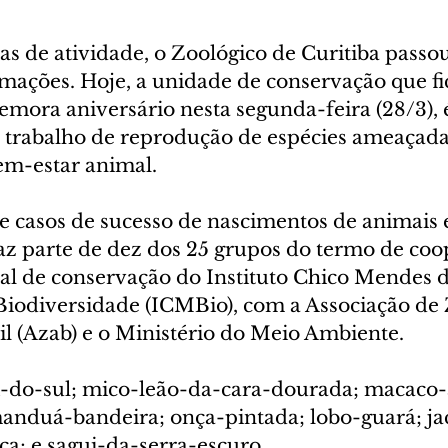
s de atividade, o Zoológico de Curitiba passou
mações. Hoje, a unidade de conservação que fic
mora aniversário nesta segunda-feira (28/3), 
 trabalho de reprodução de espécies ameaçadas
em-estar animal.
 casos de sucesso de nascimentos de animais 
faz parte de dez dos 25 grupos do termo de coo
l de conservação do Instituto Chico Mendes d
iodiversidade (ICMBio), com a Associação de 
l (Azab) e o Ministério do Meio Ambiente. 
i-do-sul; mico-leão-da-cara-dourada; macaco
manduá-bandeira; onça-pintada; lobo-guará; jac
ca; e sagui-da-serra-escuro.