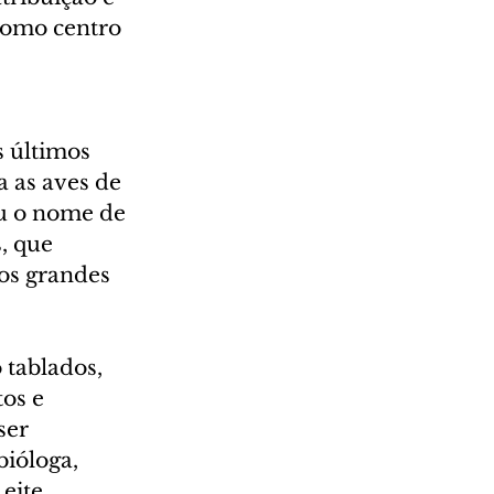
como centro 
 últimos 
 as aves de 
eu o nome de 
, que 
os grandes 
 tablados, 
os e 
ser 
ióloga, 
ite. 