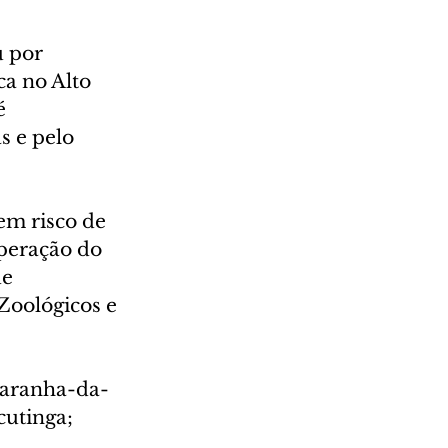
 por 
a no Alto 
é 
 e pelo 
em risco de 
peração do 
e 
Zoológicos e 
-aranha-da-
utinga; 