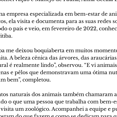
a empresa especializada em bem-estar de ani
cos, ela visita e documenta para as suas redes so
odo o país e veio, em fevereiro de 2022, conhec
tiba. 
iba me deixou boquiaberta em muitos momento
ta. A beleza cênica das árvores, das araucárias,
ral é realmente lindo”, observou. “E vi animai
nas e pêlos que demonstravam uma ótima nutr
am bem”, completou.
os naturais dos animais também chamaram a 
 tudo o que uma pessoa que trabalha com bem-es
visita um zoológico. Acompanhei a equipe e p
ostam do que fazem e como se dedicam para q