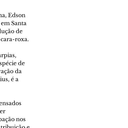
na, Edson 
a em Santa 
dução de 
cara-roxa. 
rpias, 
spécie de 
vação da 
us, é a 
ensados 
er 
ipação nos 
tribuição e 