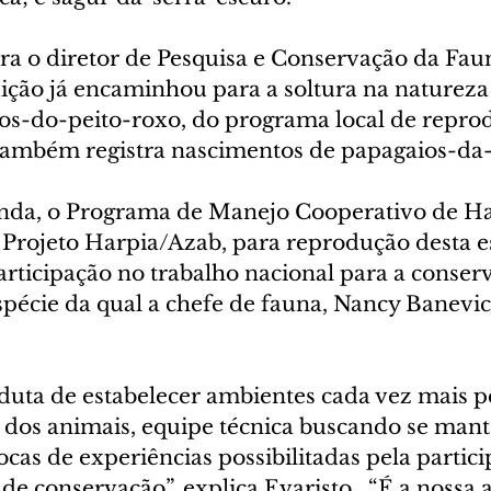
ra o diretor de Pesquisa e Conservação da Fau
tuição já encaminhou para a soltura na naturez
os-do-peito-roxo, do programa local de repro
 também registra nascimentos de papagaios-da-
inda, o Programa de Manejo Cooperativo de Ha
Projeto Harpia/Azab, para reprodução desta e
participação no trabalho nacional para a conser
spécie da qual a chefe de fauna, Nancy Banevici
uta de estabelecer ambientes cada vez mais p
 dos animais, equipe técnica buscando se mant
rocas de experiências possibilitadas pela partic
de conservação”, explica Evaristo.  “É a nossa a