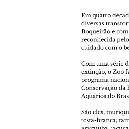
Em quatro década
diversas transfor
Boqueirão e come
reconhecida pelo
cuidado com o b
Com uma série de
extinção, o Zoo 
programa naciona
Conservação da B
Aquários do Brasi
São eles: muriqu
testa-branca; ta
ararajuba; jacuca