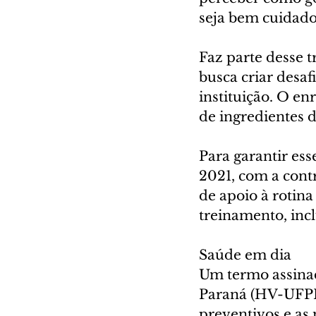
seja bem cuidado.
Faz parte desse 
busca criar desaf
instituição. O e
de ingredientes 
Para garantir ess
2021, com a cont
de apoio à rotina
treinamento, inc
Saúde em dia
Um termo assinad
Paraná (HV-UFPR)
preventivos e as