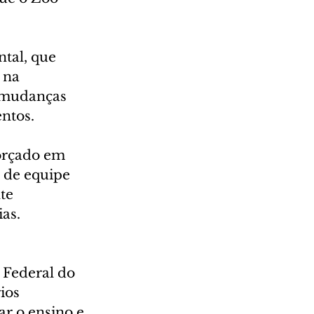
tal, que 
 na 
, mudanças 
ntos. 
forçado em 
 de equipe 
te 
as. 
 Federal do 
ios 
r o ensino e 