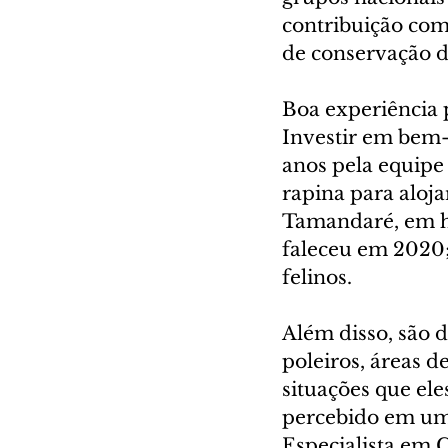
contribuição com
de conservação d
Boa experiência p
Investir em bem-
anos pela equipe
rapina para aloj
Tamandaré, em ho
faleceu em 2020;
felinos.
Além disso, são d
poleiros, áreas 
situações que el
percebido em uma
Especialista em 