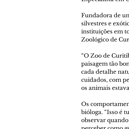
Fundadora de um
silvestres e exóti
instituições em t
Zoológico de Curi
“O Zoo de Curit
paisagem tão boni
cada detalhe natu
cuidados, com pe
os animais estav
Os comportament
bióloga. “Isso é
observar quando 
perceber como g