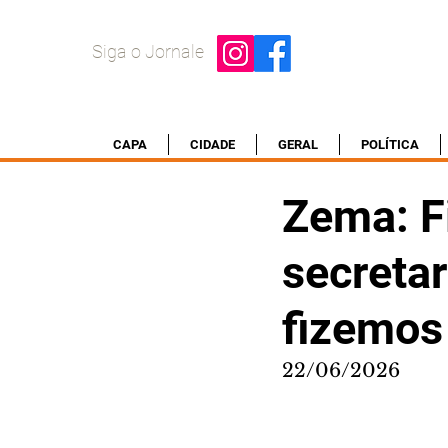
Siga o Jornale
CAPA
CIDADE
GERAL
POLÍTICA
Zema: F
secreta
fizemos
22/06/2026