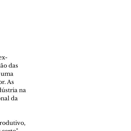
ex-
ão das 
e uma 
r. As 
ústria na 
nal da 
rodutivo, 