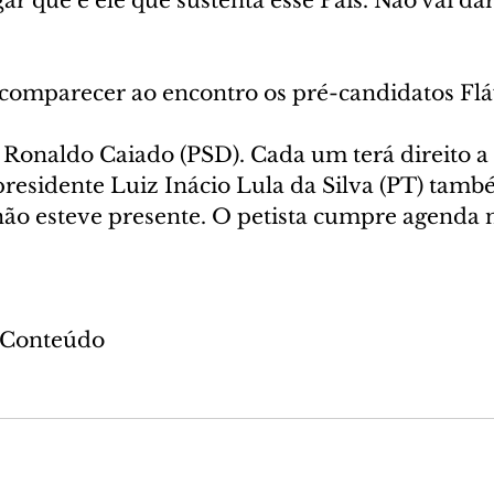
r que é ele que sustenta esse País. Não vai dar 
mparecer ao encontro os pré-candidatos Flá
residente Luiz Inácio Lula da Silva (PT) també
ão esteve presente. O petista cumpre agenda n
o Conteúdo