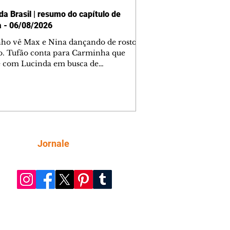
da Brasil | resumo do capítulo de
a - 06/08/2026
nho vê Max e Nina dançando de rosto
o. Tufão conta para Carminha que
e com Lucinda em busca de
mações sobre Rita. Nina despista Max
cura Jorginho, mas não o encontra.
se muda para a casa de Jorginho.
isa pensa em reconquistar Silas.
nes diz a Roni e Leandro que o
ro Tavinho Nunes assistirá ao jogo.
ica e Noêmia perseguem Cadinho na
Siga
Jornale
 deserta. Dolores sugere que Roni peça
n em casamento. Cadinho consegue
da praia