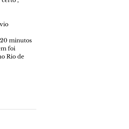
certo", 
vio
m foi 
o Rio de 