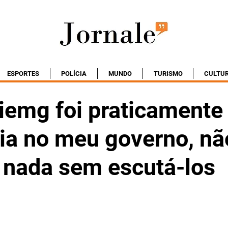
ESPORTES
POLÍCIA
MUNDO
TURISMO
CULTU
iemg foi praticament
ria no meu governo, nã
 nada sem escutá-los