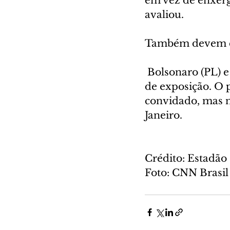
em vez de enxerga
avaliou.
Também devem co
 Bolsonaro (PL) e Ronaldo Caiado (PSD). Cada um terá direito a 20 minutos 
de exposição. O p
convidado, mas n
Janeiro.
Crédito: Estadã
Foto: CNN Brasil