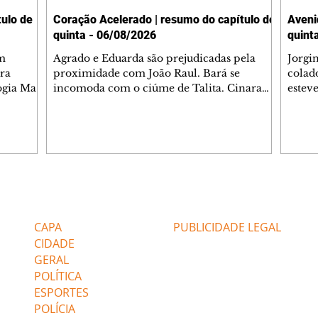
ulo de
Coração Acelerado | resumo do capítulo de
Aveni
quinta - 06/08/2026
quint
m
Agrado e Eduarda são prejudicadas pela
Jorgi
ra
proximidade com João Raul. Bará se
colad
ogia Mau
incomoda com o ciúme de Talita. Cinara
estev
e Rafael
desabafa com Ronei e decide passar uns
infor
dias na casa de Palhares. Agrado pede para
e pro
 casal.
ter uma conversa com Eduarda. Janete
Iran 
 de
confronta Zilá, que garante à irmã que não
Monal
o marido
conhece Verônica. Ronei reconhece uma
Dióge
 seu
possível bolsa de Zilá entre os pertences de
olhei
l
Verônica, e liga para Cinara. Agrado pensa
Verôn
Editorias
Editais Certificados
ntar no
em desfazer sua dupla com Eduarda para
praia
 o
ajudar João Raul sem prejudicar a amiga.
Suele
CAPA
PUBLICIDADE LEGAL
fugir 
CIDADE
GERAL
POLÍTICA
ESPORTES
POLÍCIA