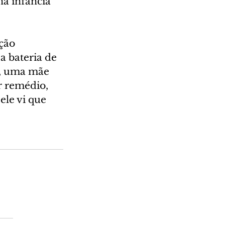
na infância 
ção 
 a bateria de 
u, uma mãe 
 remédio, 
le vi que 