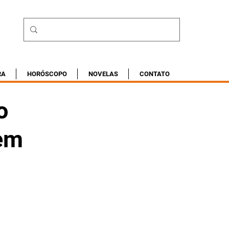
RA
HORÓSCOPO
NOVELAS
CONTATO
o
 em