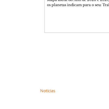
os planetas indicam para o seu: Tra
Amor, Dinheiro, Saúde e Família. E
com 35 páginas. Adquira já através 
loja virtual ou na loja física: rua E
Perneta 30 – loja 21 – galeria Ceza
– centro – Curitiba. Você pode ped
também através do nosso Whatsapp
receber seu livro virtual: (41) 99719
Escute o programa Bom Dia Astral 
Contato comercial
da Rádio Cultura AM 930 e t
mmjornale@gmail.com
Telefone: (41) 99978-9956
Redação
E-mail:
redacaojornale@gmail.com
Site de
Notícias
de Curitiba / Paraná