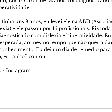
lho, Lucas Cardi, de 24 anos, foi diagnosticado 
peratividade.
tinha uns 8 anos, eu levei ele na ABD (Associa
exia) e ele passou por 16 profissionais. Fiz toda
diagnosticado com dislexia e hiperatividade. E
esperada, ao mesmo tempo que não queria dar
 conhecimento. Eu dei um dia de remédio para e
o, estranho”, contou.
 / Instagram