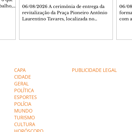
Jardim Liberdade
cidad
balho,
06/08/2026 A cerimônia de entrega da
06/08
studo
revitalização da Praça Pioneiro Antônio
forma
da nossa
Laurentino Tavares, localizada no
com a
miliano
cruzamento da Avenida dos Palmares com
1.544
r Franco
as ruas Laudelino Pedro da Silva e Dr.
Susten
ir
Chrisóstomo Capinan, no Jardim
regra
 e
Liberdade, ocorreu nesta quinta-feira, 6. O
Inter
-0645.
espaço recebeu melhorias que ampliam as
que u
através
opções de lazer e convivência da
inteli
Editorias
Editais Certificados
comunidade, tornando a praça mais
benef
acessível, segura e confortável para
avanç
CAPA
PUBLICIDADE LEGAL
moradores de todas as idades. Entre as
de ben
CIDADE
intervenções estão a instalação d
GERAL
POLÍTICA
ESPORTES
POLÍCIA
MUNDO
TURISMO
CULTURA
HORÓSCOPO