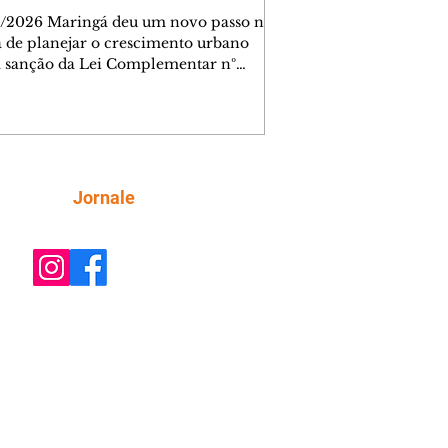
e
/2026 Maringá deu um novo passo na
 de planejar o crescimento urbano
 sanção da Lei Complementar nº
, que institui o Programa Maringá
tável. A nova legislação estabelece
s para a criação de Zonas Especiais de
esse Social (Zeis) e cria um modelo
ne produção de moradias, ocupação
gente do território e melhorias que
Siga
Jornale
iciam toda a população. O principal
o da lei é mudar a lógica de concessão
efícios urbanísticos frente