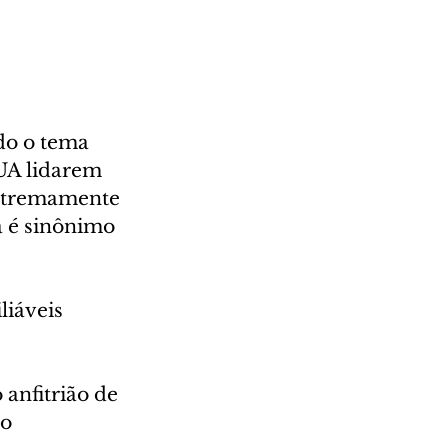
do o tema 
UA lidarem 
extremamente 
a é sinônimo 
liáveis 
anfitrião de 
o 