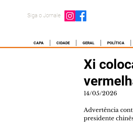
Siga o Jornale
CAPA
CIDADE
GERAL
POLÍTICA
Xi colo
vermelh
14/05/2026
Advertência contu
presidente chinê