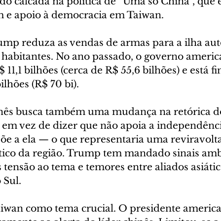
o calcada na política de “Uma só China”, que e
 e apoio à democracia em Taiwan.
ump reduza as vendas de armas para a ilha au
 habitantes. No ano passado, o governo ameri
11,1 bilhões (cerca de R$ 55,6 bilhões) e está fi
ilhões (R$ 70 bi).
inês busca também uma mudança na retórica 
 em vez de dizer que não apoia a independência
õe a ela — o que representaria uma reviravolt
ítico da região. Trump tem mandado sinais amb
tensão ao tema e temores entre aliados asiátic
 Sul.
aiwan como tema crucial. O presidente americ