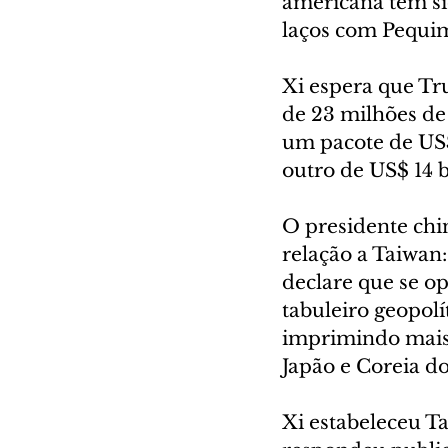
americana tem sid
laços com Pequim
Xi espera que Tr
de 23 milhões de
um pacote de US$ 
outro de US$ 14 b
O presidente ch
relação a Taiwan:
declare que se op
tabuleiro geopol
imprimindo mais 
Japão e Coreia do
Xi estabeleceu T