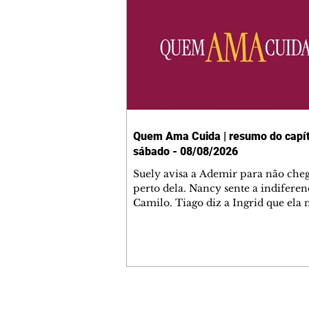
Quem Ama Cuida | resumo do capít
sábado - 08/08/2026
Suely avisa a Ademir para não che
perto dela. Nancy sente a indiferen
Camilo. Tiago diz a Ingrid que ela
competência para presidir a joalher
André conta a Pedro que a associaç
advogados expulsou Ademir. Laure
contrata Adriana para servir no
restaurante. Adriana vê Pedro e Br
restaurante. Bruna provoca Adrian
pede ajuda a André para marcar u