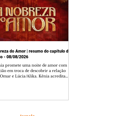
reza do Amor | resumo do capítulo de
o - 08/08/2026
nia promete uma noite de amor com
tião em troca de descobrir a relação
 Omar e Lúcia/Alika. Kênia acredita
inta esteja mesmo ao lado de Jendal, e
o convite para jantar com os dois.
 desabafa com Casemiro e conta que
ília de Lúcia/Alika tem uma dívida
mar. Ana Maria vai à casa de Manoel
estratada por Fortunato. José e Omar
tam sobre a possível jazida de