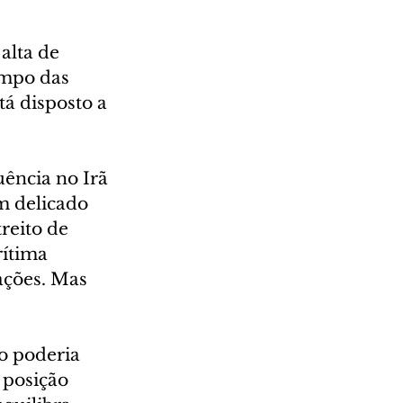
alta de 
empo das 
á disposto a 
ência no Irã 
m delicado 
reito de 
ítima 
ações. Mas 
o poderia 
 posição 