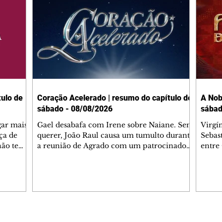
ulo de
Coração Acelerado | resumo do capítulo de
A Nob
sábado - 08/08/2026
sábad
gar mais
Gael desabafa com Irene sobre Naiane. Sem
Virgí
ça de
querer, João Raul causa um tumulto durante
Sebas
 não tem
a reunião de Agrado com um patrocinador.
entre
ia.
Zilá orienta Osmar a seguir Cinara, que
que B
ão de
percebe a movimentação e alerta Ronei.
nega 
ntino
Palhares confronta Cinara sobre a
Tonho
aproximação com Ronei. Eduarda pensa
a fam
una no
em pedir a Valéria para ficar com Sol. Gael
com O
a. Dora
decide terminar com Naiane. João Raul
e é d
m
inventa para Agrado que não está
comen