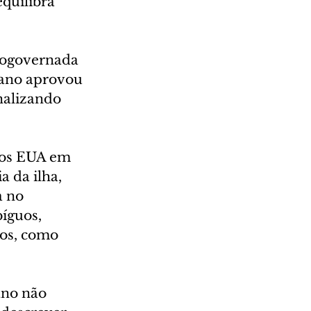
quilibra 
togovernada 
cano aprovou 
nalizando 
dos EUA em 
 da ilha, 
a no 
íguos, 
os, como 
ano não 