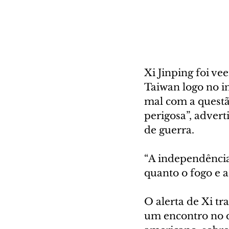
Xi Jinping foi v
Taiwan logo no i
mal com a questã
perigosa”, advert
de guerra.
“A independência 
quanto o fogo e a
O alerta de Xi tr
um encontro no q