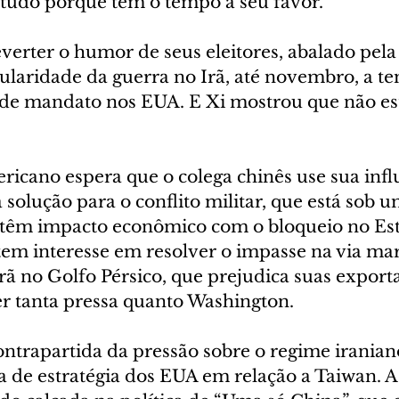
tudo porque tem o tempo a seu favor.
erter o humor de seus eleitores, abalado pela 
ularidade da guerra no Irã, até novembro, a t
 de mandato nos EUA. E Xi mostrou que não est
icano espera que o colega chinês use sua influ
 solução para o conflito militar, que está sob u
 têm impacto econômico com o bloqueio no Est
m interesse em resolver o impasse na via mar
rã no Golfo Pérsico, que prejudica suas export
r tanta pressa quanto Washington.
ontrapartida da pressão sobre o regime iranian
de estratégia dos EUA em relação a Taiwan. A