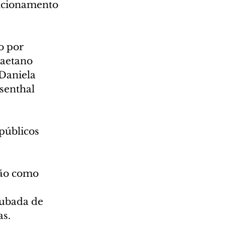
ncionamento 
o por 
Caetano 
Daniela 
senthal 
públicos 
ção como 
rubada de 
as.