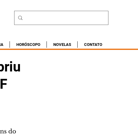
RA
HORÓSCOPO
NOVELAS
CONTATO
priu
TF
ns do 