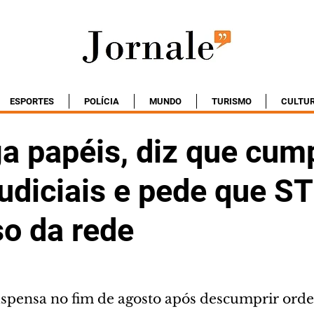
ESPORTES
POLÍCIA
MUNDO
TURISMO
CULTU
a papéis, diz que cum
udiciais e pede que S
so da rede
suspensa no fim de agosto após descumprir orde