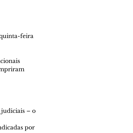
quinta-feira 
cionais 
umpriram 
udiciais – o 
ndicadas por 