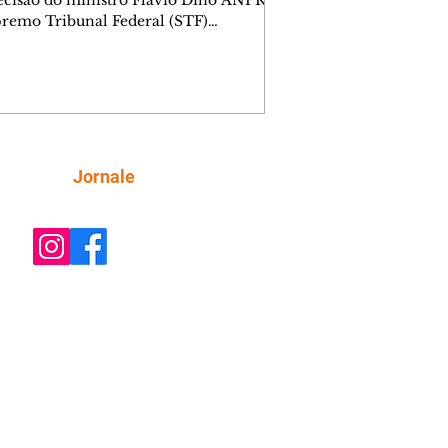
remo Tribunal Federal (STF)
ou nesta sexta-feira (7) o julgamento
i analisar a decisão liminar que
ndeu o processo de desestatização da
nhia de Tecnologia da Informação e
icação do Paraná (Celepar). A
e, prevista para ocorrer até o dia 18 de
, será feita no âmbito da Ação Direta
Siga
Jornale
constitucionalidade, relatada pelo
ministro Flávio Dino. A liminar fo