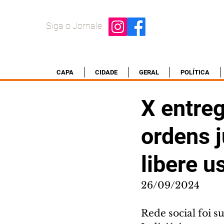
Siga o Jornale
CAPA
CIDADE
GERAL
POLÍTICA
X entreg
ordens j
libere u
26/09/2024
Rede social foi 