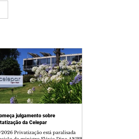
omeça julgamento sobre
tatização da Celepar
/2026 Privatização está paralisada
ecisão do ministro Flávio Dino ANPR