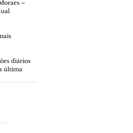
Moraes – 
ual 
mais 
es diários 
a última 