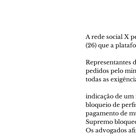
A rede social X p
(26) que a plataf
Representantes d
pedidos pelo min
todas as exigênc
indicação de um r
bloqueio de perf
pagamento de mul
Supremo bloqueou
Os advogados afi