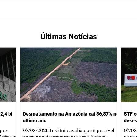
Últimas Notícias
2,4 bi
Desmatamento na Amazônia cai 36,87% no
STF c
último ano
deses
 por
07/08/2026 Instituto avalia que é possível
07/08
Agência
chegar ao desmatamento zero Agência
por d