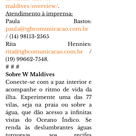
maldives/overview/
.
Atendimento à imprensa:
Paula Bastos: 
paula@tgbcomunicacao.com.br
/ (14) 98113-2565
Rita Hennies: 
rita@tgbcomunicacao.com.br
 / 
(19) 99662-7548.
# # #
Sobre W Maldives
Conecte-se com a paz interior e 
acompanhe o ritmo de vida da 
ilha. Experimente uma das 77 
vilas, seja na praia ou sobre a 
água, que dão acesso a infinitas 
vistas do Oceano Índico. Se 
renda às deslumbrantes águas 
turquesas, aos recifes 