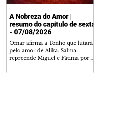
A Nobreza do Amor |
resumo do capítulo de sexta
- 07/08/2026
Omar afirma a Tonho que lutará
pelo amor de Alika. Salma
repreende Miguel e Fátima por
terem sido rudes com Omar.
Maria Helena aconselha Manoel
sobre seu namoro com Ana
Maria. Pressionado, Bakari revela
a Jendal que Chinua esteve em
terras inimigas. Omar pede que
Alika o acompanhe até a agência
bancária. Chinua alerta Dumi,
Akin e Ladisa sobre as
desconfianças de Jendal, que