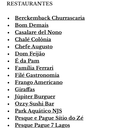
 RESTAURANTES
Berckemback Churrascaria
Bom Demais
Casalare del Nono
Chalé Colônia
Chefe Augusto
Dom Feijão
É da Pam
Família Ferrari
Filé Gastronomia
Frango Americano
Giraffas
Júpiter Burguer
Ozzy Sushi Bar
Park Aquático NJS
Pesque e Pague Sítio do Zé
Pesque Pague 7 Lagos