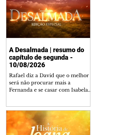
A Desalmada | resumo do
capítulo de segunda -
10/08/2026
Rafael diz a David que o melhor
será não procurar mais a
Fernanda e se casar com Isabela.
Júlia diz a Otávio que sua esposa
desconfia que ele tem uma
amante. Diante do túmulo de
Santiago, Fernanda diz que quer
justiça para ele mas, ao mesmo
tempo, se apaixonou por Rafael.