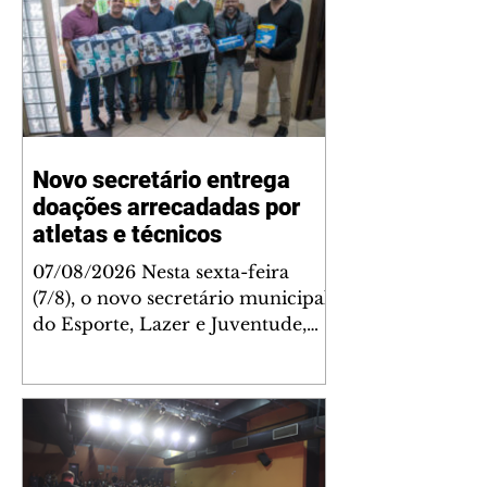
Novo secretário entrega
doações arrecadadas por
atletas e técnicos
07/08/2026 Nesta sexta-feira
(7/8), o novo secretário municipal
do Esporte, Lazer e Juventude,
José Antônio de Melo Filho, fez a
entrega de 5.873 fraldas
geriátricas arrecadadas durante a
Campanha de Atenção à Pessoa
Idosa à Fundação de Ação Social
(FAS). A doação é uma