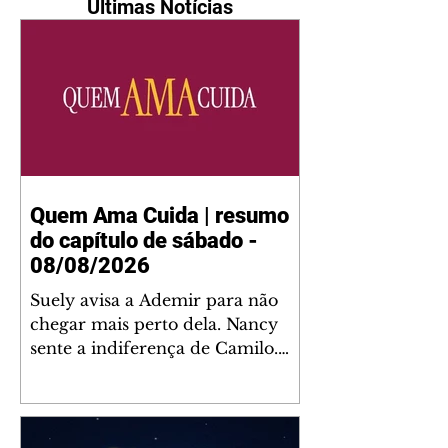
Últimas Notícias
Quem Ama Cuida | resumo
do capítulo de sábado -
08/08/2026
Suely avisa a Ademir para não
chegar mais perto dela. Nancy
sente a indiferença de Camilo.
Tiago diz a Ingrid que ela não
tem competência para presidir a
joalheria. André conta a Pedro
que a associação de advogados