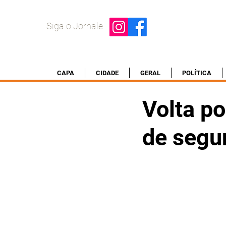
Siga o Jornale
CAPA
CIDADE
GERAL
POLÍTICA
Volta po
de segu