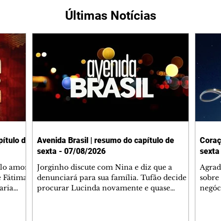
Últimas Notícias
ítulo de
Avenida Brasil | resumo do capítulo de
Coraç
sexta - 07/08/2026
sexta
elo amor
Jorginho discute com Nina e diz que a
Agrad
e Fátima
denunciará para sua família. Tufão decide
sobre 
aria
procurar Lucinda novamente e quase
negóc
u
encontra Nina no lixão. Débora se
Janet
do,
preocupa com Jorginho. Monalisa pede que
Verôn
esteve
Olenka não a deixe sozinha. Tufão
inform