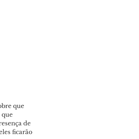
obre que 
 que 
resença de 
les ficarão 