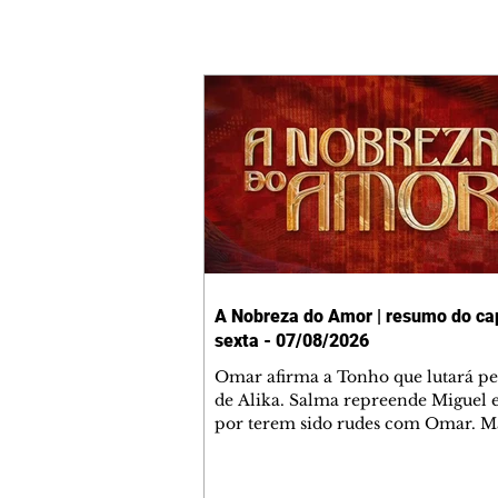
A Nobreza do Amor | resumo do cap
sexta - 07/08/2026
Omar afirma a Tonho que lutará p
de Alika. Salma repreende Miguel 
por terem sido rudes com Omar. M
Helena aconselha Manoel sobre se
namoro com Ana Maria. Pressiona
Bakari revela a Jendal que Chinua 