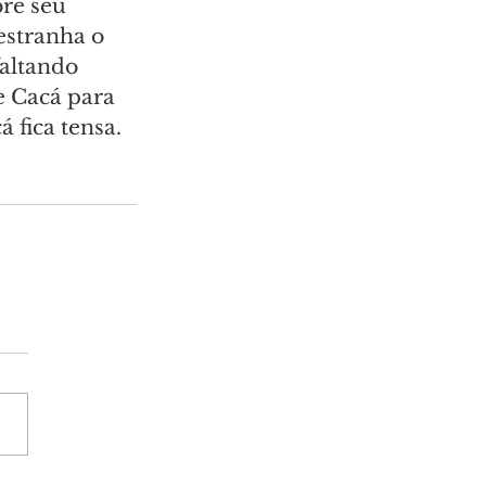
re seu 
estranha o 
altando 
e Cacá para 
 fica tensa. 