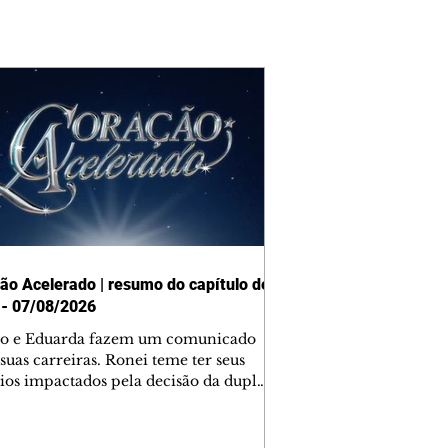
ão Acelerado | resumo do capítulo de
 - 07/08/2026
o e Eduarda fazem um comunicado
suas carreiras. Ronei teme ter seus
ios impactados pela decisão da dupla.
e decide prestar queixa contra
ica. Gael descobre que Naiane passou
ações sigilosas para Talita. Ronei