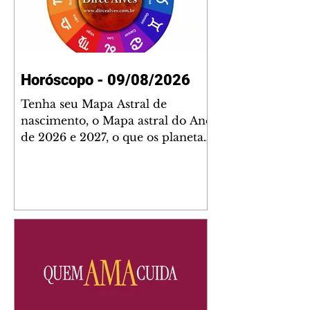
Horóscopo - 09/08/2026
Tenha seu Mapa Astral de
nascimento, o Mapa astral do Ano
de 2026 e 2027, o que os planetas
indicam para o seu: Trabalho,
Amor, Dinheiro, Saúde e Família.
Estudo com 35 páginas. Adquira
já através da nossa loja virtual ou
na loja física: rua Emiliano
Perneta 30 – loja 21 – galeria
Cezar Franco – centro –
Curitiba. Você pode pedir
também através do nosso
Whatsapp e receber seu livro