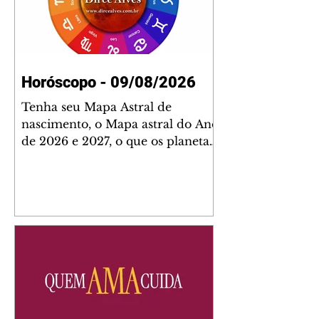
Horóscopo - 09/08/2026
Tenha seu Mapa Astral de
nascimento, o Mapa astral do Ano
de 2026 e 2027, o que os planetas
indicam para o seu: Trabalho,
Amor, Dinheiro, Saúde e Família.
Estudo com 35 páginas. Adquira
já através da nossa loja virtual ou
na loja física: rua Emiliano
Perneta 30 – loja 21 – galeria
Cezar Franco – centro –
Curitiba. Você pode pedir
também através do nosso
Whatsapp e receber seu livro