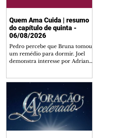
Quem Ama Cuida | resumo
do capítulo de quinta -
06/08/2026
Pedro percebe que Bruna tomou
um remédio para dormir. Joel
demonstra interesse por Adriana.
Fernando elogia Mau Mau. Bia
não gosta quando Brigitte e
Rafael se sentam à mesa com ela
e César, atrapalhando o jantar
romântico do casal. Bruna se
aproveita da preocupação de
Pedro com sua saúde para
manter o marido ao seu lado.
Elenice acusa Rosa por seu
desentendimento com Adriana.