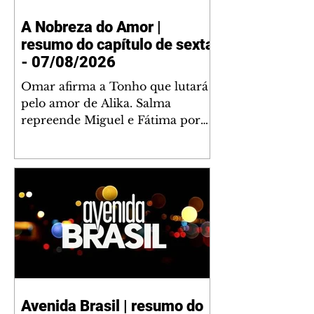
A Nobreza do Amor |
resumo do capítulo de sexta
- 07/08/2026
Omar afirma a Tonho que lutará
pelo amor de Alika. Salma
repreende Miguel e Fátima por
terem sido rudes com Omar.
Maria Helena aconselha Manoel
sobre seu namoro com Ana
Maria. Pressionado, Bakari revela
a Jendal que Chinua esteve em
terras inimigas. Omar pede que
Alika o acompanhe até a agência
bancária. Chinua alerta Dumi,
Akin e Ladisa sobre as
desconfianças de Jendal, que
Avenida Brasil | resumo do
sonda Pascoal sobre seu