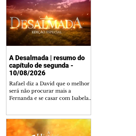
A Desalmada | resumo do
capítulo de segunda -
10/08/2026
Rafael diz a David que o melhor
será não procurar mais a
Fernanda e se casar com Isabela.
Júlia diz a Otávio que sua esposa
desconfia que ele tem uma
amante. Diante do túmulo de
Santiago, Fernanda diz que quer
justiça para ele mas, ao mesmo