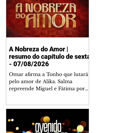
A Nobreza do Amor |
resumo do capítulo de sexta
- 07/08/2026
Omar afirma a Tonho que lutará
pelo amor de Alika. Salma
repreende Miguel e Fátima por
terem sido rudes com Omar.
Maria Helena aconselha Manoel
sobre seu namoro com Ana
Maria. Pressionado, Bakari revela
a Jendal que Chinua esteve em
terras inimigas. Omar pede que