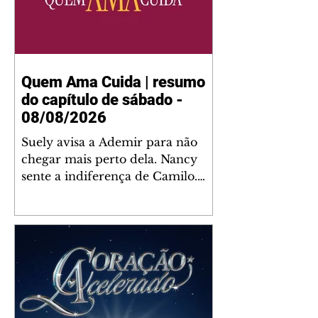
Quem Ama Cuida | resumo
do capítulo de sábado -
08/08/2026
Suely avisa a Ademir para não
chegar mais perto dela. Nancy
sente a indiferença de Camilo.
Tiago diz a Ingrid que ela não
tem competência para presidir a
joalheria. André conta a Pedro
que a associação de advogados
expulsou Ademir. Laurentino
contrata Adriana para servir no
restaurante. Adriana vê Pedro e
Bruna no restaurante. Bruna