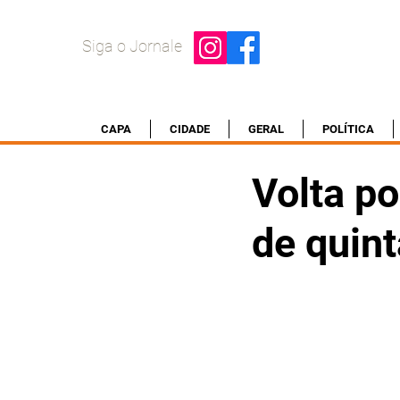
Siga o Jornale
CAPA
CIDADE
GERAL
POLÍTICA
Volta po
de quin