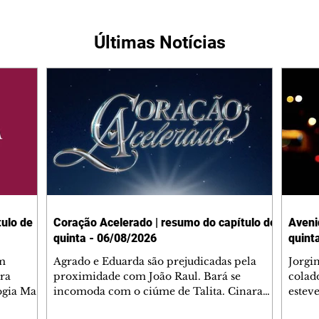
Últimas Notícias
ulo de
Coração Acelerado | resumo do capítulo de
Aveni
quinta - 06/08/2026
quint
m
Agrado e Eduarda são prejudicadas pela
Jorgi
ra
proximidade com João Raul. Bará se
colad
ogia Mau
incomoda com o ciúme de Talita. Cinara
estev
e Rafael
desabafa com Ronei e decide passar uns
infor