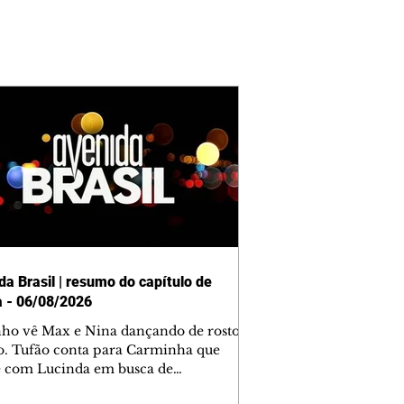
da Brasil | resumo do capítulo de
a - 06/08/2026
nho vê Max e Nina dançando de rosto
o. Tufão conta para Carminha que
e com Lucinda em busca de
mações sobre Rita. Nina despista Max