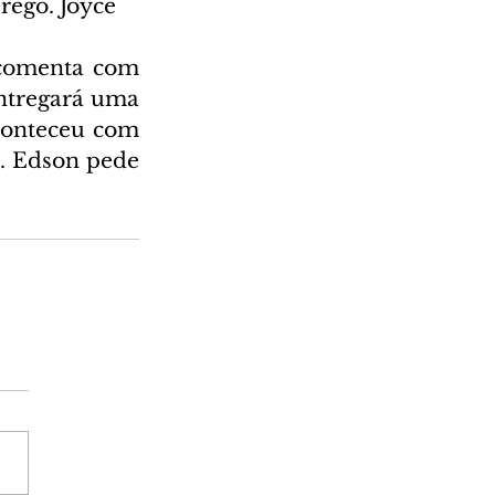
ego. Joyce 
comenta com 
ntregará uma 
conteceu com 
. Edson pede 