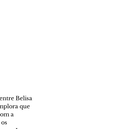
entre Belisa 
implora que 
com a 
os 