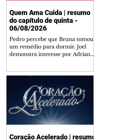
Quem Ama Cuida | resumo
do capítulo de quinta -
06/08/2026
Pedro percebe que Bruna tomou
um remédio para dormir. Joel
demonstra interesse por Adriana.
Fernando elogia Mau Mau. Bia
não gosta quando Brigitte e
Rafael se sentam à mesa com ela
e César, atrapalhando o jantar
romântico do casal. Bruna se
aproveita da preocupação de
Pedro com sua saúde para
manter o marido ao seu lado.
Elenice acusa Rosa por seu
desentendimento com Adriana.
Coração Acelerado | resumo
Joel convida Adriana e a família