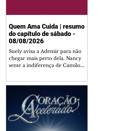
Quem Ama Cuida | resumo
do capítulo de sábado -
08/08/2026
Suely avisa a Ademir para não
chegar mais perto dela. Nancy
sente a indiferença de Camilo.
Tiago diz a Ingrid que ela não
tem competência para presidir a
joalheria. André conta a Pedro
que a associação de advogados
expulsou Ademir. Laurentino
contrata Adriana para servir no
restaurante. Adriana vê Pedro e
Bruna no restaurante. Bruna
provoca Adriana. Dora pede