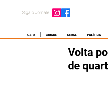
Siga o Jornale
CAPA
CIDADE
GERAL
POLÍTICA
Volta po
de quar