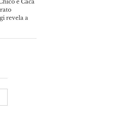
Chico e Cacá 
rato 
i revela a 