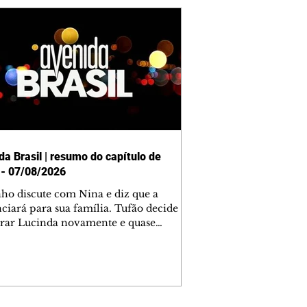
da Brasil | resumo do capítulo de
 - 07/08/2026
nho discute com Nina e diz que a
ciará para sua família. Tufão decide
rar Lucinda novamente e quase
tra Nina no lixão. Débora se
upa com Jorginho. Monalisa pede que
a não a deixe sozinha. Tufão
tra Jorginho e o leva para casa. Max é
l com Carminha. Diógenes se irrita