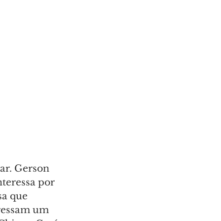
ar. Gerson 
teressa por 
sa que 
eressam um 