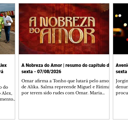
lex
A Nobreza do Amor | resumo do capítulo de
Aveni
rá
sexta - 07/08/2026
sexta
Omar afirma a Tonho que lutará pelo amor
Jorgi
de Alika. Salma repreende Miguel e Fátima
denun
o do
por terem sido rudes com Omar. Maria
procu
 Alex,
Helena aconselha Manoel sobre seu
encon
damento
namoro com Ana Maria. Pressionado,
preoc
entre
Bakari revela a Jendal que Chinua esteve
Olenk
tina, no
em terras inimigas. Omar pede que Alika o
encon
gião será
acompanhe até a agência bancária. Chinua
hosti
rama de