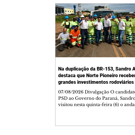
Na duplicação da BR-153, Sandro A
destaca que Norte Pioneiro recebe
grandes investimentos rodoviários
07/08/2026 Divulgação O candidat
PSD ao Governo do Paraná, Sandro
visitou nesta quinta-feira (6) o an
das obras de duplicação da BR-153 
Jacarezinho e Santo Antônio da Pla
Norte Pioneiro, e lembrou que a re
contemplada com um grande prog