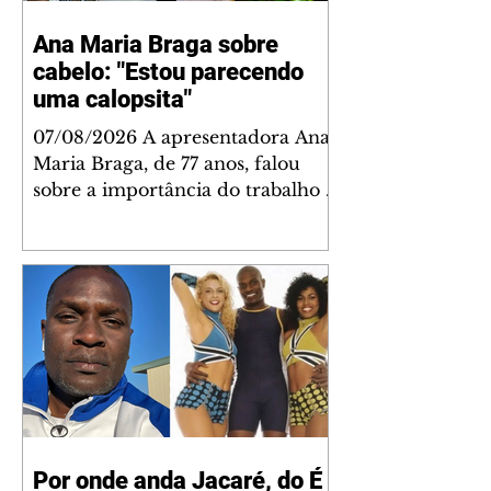
Ana Maria Braga sobre
cabelo: "Estou parecendo
uma calopsita"
07/08/2026 A apresentadora Ana
Maria Braga, de 77 anos, falou
sobre a importância do trabalho e
o que ele representa em sua vida.
A veterana chegou à TV Globo
em 1999 e continua fazendo
sucesso no período matinal. A
comunicadora global começou o
papo descontraído, gravado por
seu esposo, o jornalista Fábio
Arruda, e comentou sobre a
importância de se estabelecer um
plano para o fim de semana, a fim
Por onde anda Jacaré, do É
de tornar a semana leve. "Digo