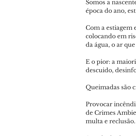
Somos a nascente 
época do ano, es
Com a estiagem e
colocando em ris
da água, o ar qu
E o pior: a maior
descuido, desinf
Queimadas são c
Provocar incêndi
de Crimes Ambien
multa e reclusão.