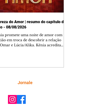
reza do Amor | resumo do capítulo de
o - 08/08/2026
nia promete uma noite de amor com
tião em troca de descobrir a relação
 Omar e Lúcia/Alika. Kênia acredita
inta esteja mesmo ao lado de Jendal, e
o convite para jantar com os dois.
 desabafa com Casemiro e conta que
ília de Lúcia/Alika tem uma dívida
mar. Ana Maria vai à casa de Manoel
estratada por Fortunato. José e Omar
tam sobre a possível jazida de
Siga
Jornale
tênio na região. Virgínia provoca
nes na frente de Marta. Binta s