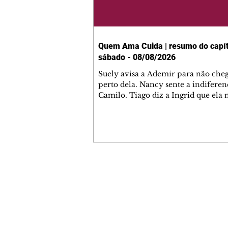
Quem Ama Cuida | resumo do capít
sábado - 08/08/2026
Suely avisa a Ademir para não che
perto dela. Nancy sente a indiferen
Camilo. Tiago diz a Ingrid que ela
competência para presidir a joalher
André conta a Pedro que a associaç
advogados expulsou Ademir. Laure
contrata Adriana para servir no
restaurante. Adriana vê Pedro e Br
restaurante. Bruna provoca Adrian
pede ajuda a André para marcar u
Contato comercial
encontro com Suely. Adriana diz a 
mmjornale@gmail.com
que está feliz trabalhando no resta
Telefone: (41) 99978-9956
Nanc
Redação