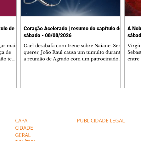
ulo de
Coração Acelerado | resumo do capítulo de
A Nob
sábado - 08/08/2026
sábad
gar mais
Gael desabafa com Irene sobre Naiane. Sem
Virgí
ça de
querer, João Raul causa um tumulto durante
Sebas
 não tem
a reunião de Agrado com um patrocinador.
entre
ia.
Zilá orienta Osmar a seguir Cinara, que
que B
ão de
percebe a movimentação e alerta Ronei.
nega 
ntino
Palhares confronta Cinara sobre a
Tonho
aproximação com Ronei. Eduarda pensa
a fam
una no
em pedir a Valéria para ficar com Sol. Gael
com O
a. Dora
decide terminar com Naiane. João Raul
e é d
m
inventa para Agrado que não está
comen
Editorias
Editais Certificados
Lyris
conseguindo conviver com seu sucesso, e
tungs
urante de
termina o relacionamento dos dois.
Dióge
CAPA
PUBLICIDADE LEGAL
CIDADE
GERAL