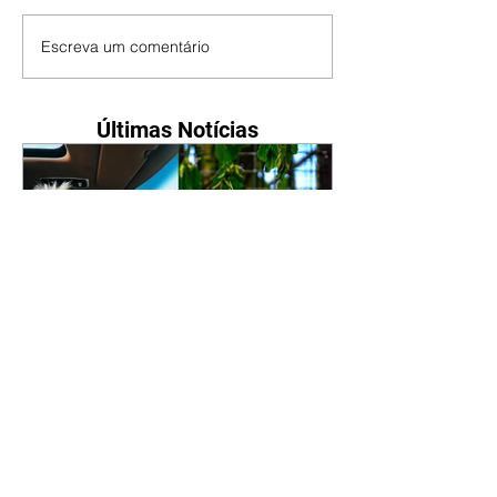
Escreva um comentário
Últimas Notícias
Ana Maria Braga sobre
cabelo: "Estou parecendo
uma calopsita"
07/08/2026 A apresentadora Ana
Maria Braga, de 77 anos, falou