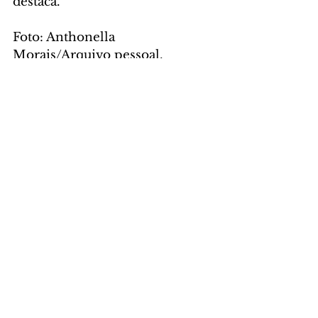
destaca.
Foto: Anthonella 
Morais/Arquivo pessoal.
GERAL
Comentários
Escreva um comentário
Últimas Notícias