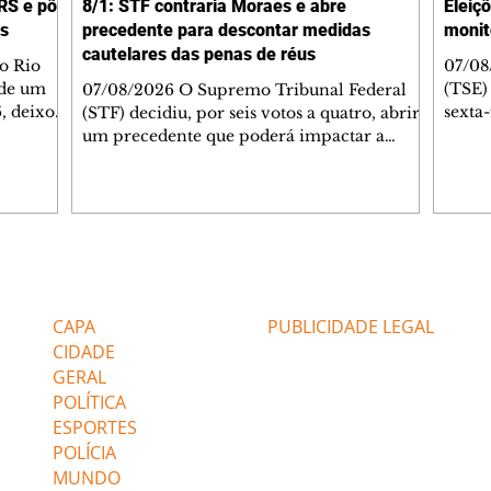
RS e põe
8/1: STF contraria Moraes e abre
Eleiç
os
precedente para descontar medidas
monit
cautelares das penas de réus
o Rio
07/08
 de um
(TSE)
07/08/2026 O Supremo Tribunal Federal
6, deixou
sexta
(STF) decidiu, por seis votos a quatro, abrir
cípios
riscos
um precedente que poderá impactar a
efesa
artifi
execução das penas impostas a condenados
al se
desin
pelos atos antidemocráticos de 8 de janeiro
mar e
conse
de 2023. A maioria dos ministros entendeu
 fria
áreas 
que o período em que um réu permaneceu
assess
submetido a medidas cautelares diversas da
aneiro e
Nunes
prisão, como o uso de tornozeleira
Editorias
Editais Certificados
 para
o gru
eletrônica e o recolhimento domiciliar
ui
forta
noturno, pode ser contabilizado para fins
CAPA
PUBLICIDADE LEGAL
de cumprimento da pena. A decisão r
CIDADE
GERAL
POLÍTICA
ESPORTES
POLÍCIA
MUNDO