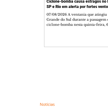
Ciclone-bomba causa estragos no 
SP e Rio em alerta por fortes vent
07/08/2026 A ventania que atingiu 
Grande do Sul durante a passagem
ciclone-bomba nesta quinta-feira, 
um morto, cinco feridos e 118 muni
com registro de danos, segundo a D
Civil gaúcha. O ciclone extratropic
afasta completamente para o alto-
não alcança o Sudeste, mas a frente
avança pela região, com nuvens se
espalhando por São Paulo, Rio de J
Contato comercial
Minas Gerais. A Defesa Civil alerta
mmjornale@gmail.com
rajadas de vento superiores a 100 q
Telefone: (41) 99978-9956
Redação
E-mail:
redacaojornale@gmail.com
Site de
Notícias
de Curitiba / Paraná