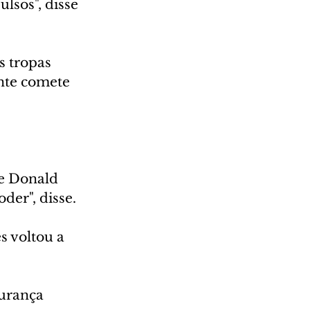
lsos", disse 
 tropas 
ente comete 
e Donald 
der", disse.
s voltou a 
urança 