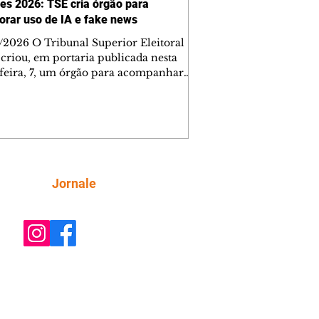
ões 2026: TSE cria órgão para
orar uso de IA e fake news
/2026 O Tribunal Superior Eleitoral
 criou, em portaria publicada nesta
-feira, 7, um órgão para acompanhar
 associados ao uso de inteligência
cial (IA) nas campanhas e a
formação relacionada às eleições. O
lho será composto por especialistas de
consideradas estratégicas e vai
orar o presidente da Corte, Kássio
 Marques. De acordo com a portaria,
Siga
Jornale
po deverá realizar estudos para
lecer a integridade das informações