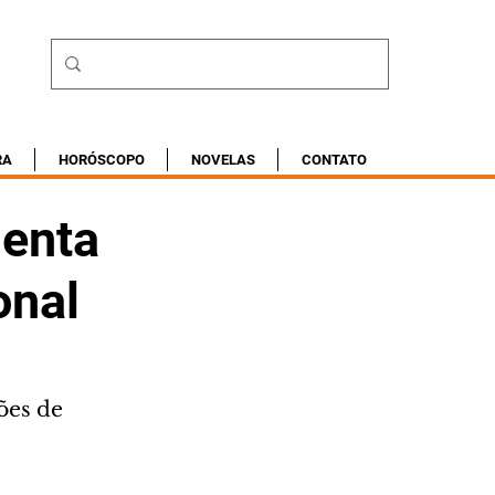
RA
HORÓSCOPO
NOVELAS
CONTATO
menta
onal
ões de 