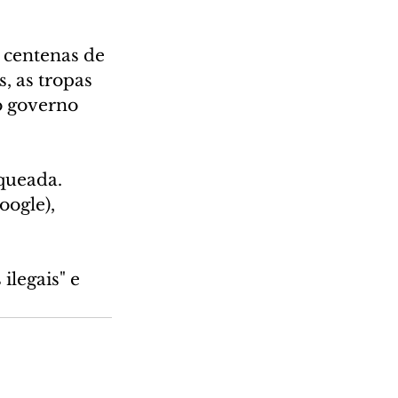
 centenas de 
, as tropas 
o governo 
queada. 
ogle), 
ilegais" e 