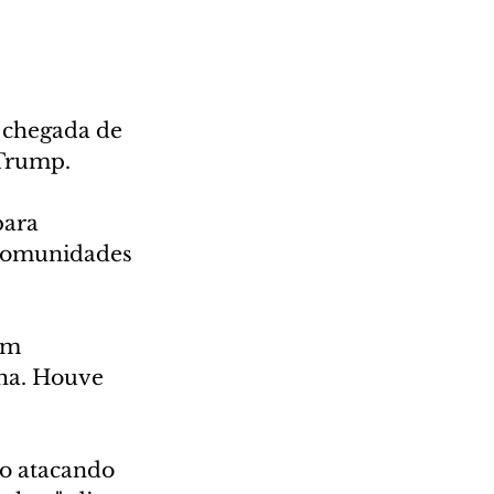
 chegada de 
 Trump.
para 
 comunidades 
am 
ha. Houve 
ão atacando 