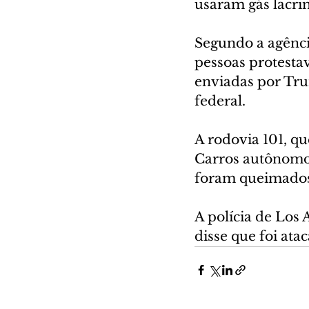
usaram gás lacri
Segundo a agênci
pessoas protesta
enviadas por Tru
federal.
A rodovia 101, qu
Carros autônomo
foram queimados
A polícia de Los 
disse que foi ata