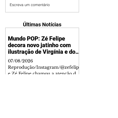
Escreva um comentário
Últimas Notícias
Mundo POP: Zé Felipe
decora novo jatinho com
ilustração de Virgínia e dos
filhos
07/08/2026
Reprodução/Instagram/@zefelip
e Zé Felipe chamou a atenção dos
seguidores ao revelar um detalhe
especial de sua nova aeronave. O
cantor compartilhou nesta
quinta-feira, 6, registros do
jatinho recém-adquirido e
mostrou que decidiu personalizar
o espaço com uma ilustração que