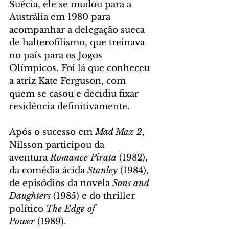
Suécia, ele se mudou para a 
Austrália em 1980 para 
acompanhar a delegação sueca 
de halterofilismo, que treinava 
no país para os Jogos 
Olímpicos. Foi lá que conheceu 
a atriz Kate Ferguson, com 
quem se casou e decidiu fixar 
residência definitivamente.
Após o sucesso em 
Mad Max 2
, 
Nilsson participou da 
aventura 
Romance Pirata
 (1982), 
da comédia ácida 
Stanley
 (1984), 
de episódios da novela 
Sons and 
Daughters
 (1985) e do thriller 
político 
The Edge of 
Power
 (1989).