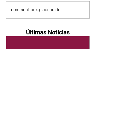
comment-box.placeholder
Últimas Notícias
Quem Ama Cuida | resumo
do capítulo de sábado -
08/08/2026
Suely avisa a Ademir para não
chegar mais perto dela. Nancy