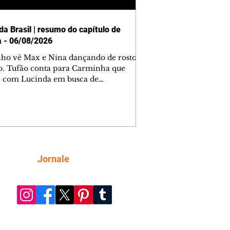
da Brasil | resumo do capítulo de
a - 06/08/2026
nho vê Max e Nina dançando de rosto
o. Tufão conta para Carminha que
e com Lucinda em busca de
mações sobre Rita. Nina despista Max
cura Jorginho, mas não o encontra.
se muda para a casa de Jorginho.
isa pensa em reconquistar Silas.
nes diz a Roni e Leandro que o
ro Tavinho Nunes assistirá ao jogo.
ica e Noêmia perseguem Cadinho na
Siga
Jornale
 deserta. Dolores sugere que Roni peça
n em casamento. Cadinho consegue
da praia