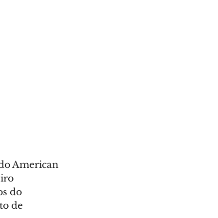
 do American 
eiro 
s do 
to de 