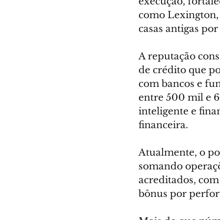
execução, fortal
como Lexington, 
casas antigas por
A reputação cons
de crédito que p
com bancos e fun
entre 500 mil e 
inteligente e fin
financeira.
Atualmente, o por
somando operaçõe
acreditados, com 
bônus por perfo