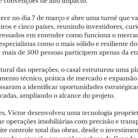
e convenções de alto impacto.
ece no dia 7 de março e abre uma turnê que va
eiros e cinco países, reunindo investidores, curi
teressados em entender como funciona o merca
specialistas como o mais sólido e resiliente d
e mais de 500 pessoas participem apenas da eta
ural das operações, o casal estruturou uma pl
mento técnico, prática de mercado e expansão p
saram a identificar oportunidades estratégicas
icadas, ampliando o alcance do projeto.
es, Victor desenvolveu uma tecnologia propriet
ar operações imobiliárias com precisão e transp
e controle total das obras, desde o investiment