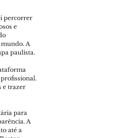
i percorrer 
osos e 
do 
o mundo. A 
pa paulista.
ataforma 
rofissional. 
 e trazer 
ária para 
arência. A 
o até a 