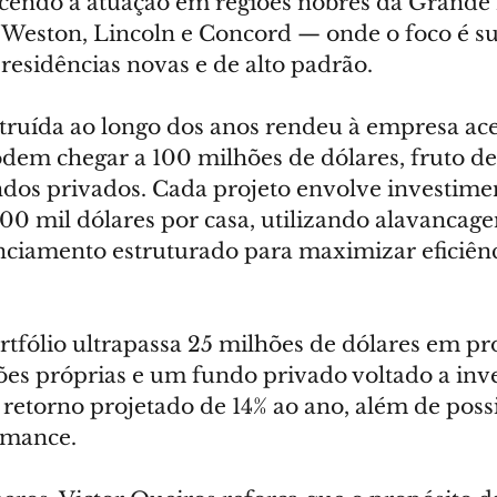
ecendo a atuação em regiões nobres da Grande
Weston, Lincoln e Concord — onde o foco é sub
 residências novas e de alto padrão.
truída ao longo dos anos rendeu à empresa aces
odem chegar a 100 milhões de dólares, fruto de
dos privados. Cada projeto envolve investime
600 mil dólares por casa, utilizando alavancag
anciamento estruturado para maximizar eficiênc
tfólio ultrapassa 25 milhões de dólares em proj
s próprias e um fundo privado voltado a inve
retorno projetado de 14% ao ano, além de possi
rmance.