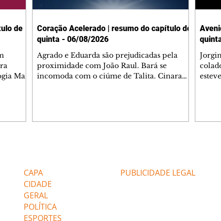
ulo de
Coração Acelerado | resumo do capítulo de
Aveni
quinta - 06/08/2026
quint
m
Agrado e Eduarda são prejudicadas pela
Jorgi
ra
proximidade com João Raul. Bará se
colad
ogia Mau
incomoda com o ciúme de Talita. Cinara
estev
e Rafael
desabafa com Ronei e decide passar uns
infor
dias na casa de Palhares. Agrado pede para
e pro
 casal.
ter uma conversa com Eduarda. Janete
Iran 
 de
confronta Zilá, que garante à irmã que não
Monal
o marido
conhece Verônica. Ronei reconhece uma
Dióge
 seu
possível bolsa de Zilá entre os pertences de
olhei
l
Verônica, e liga para Cinara. Agrado pensa
Verôn
Editorias
Editais Certificados
ntar no
em desfazer sua dupla com Eduarda para
praia
 o
ajudar João Raul sem prejudicar a amiga.
Suele
CAPA
PUBLICIDADE LEGAL
fugir 
CIDADE
GERAL
POLÍTICA
ESPORTES