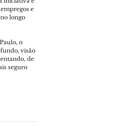
iniciativa é 
 empregos e 
 no longo 
Paulo, o 
undo, visão 
sentando, de 
is seguro 