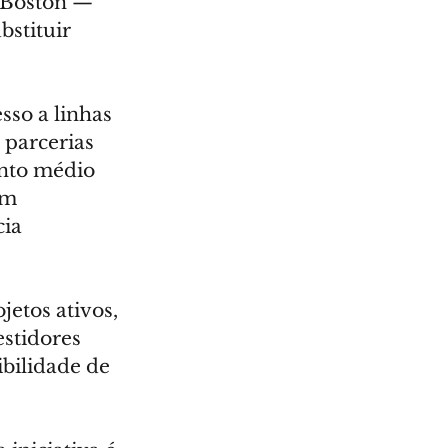
 Boston — 
stituir 
so a linhas 
 parcerias 
nto médio 
em 
ia 
etos ativos, 
stidores 
bilidade de 