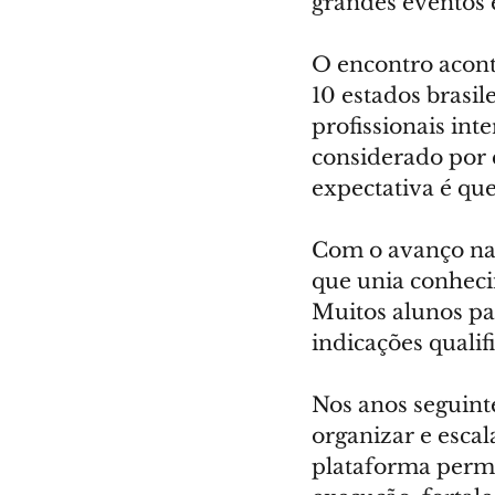
grandes eventos 
O encontro acont
10 estados brasil
profissionais in
considerado por e
expectativa é qu
Com o avanço nat
que unia conheci
Muitos alunos pas
indicações qualif
Nos anos seguint
organizar e escal
plataforma permit