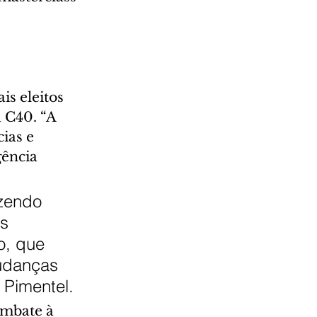
s eleitos 
 C40. “A 
ias e 
ência 
zendo 
s 
o, que 
udanças 
 Pimentel.
ombate à 