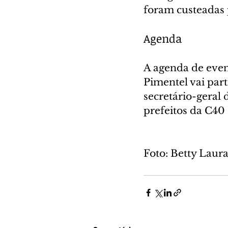
foram custeadas 
Agenda
A agenda de event
Pimentel vai par
secretário-geral
prefeitos da C40 
Foto: Betty Laur