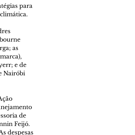
tégias para 
climática.
dres 
lbourne 
rga; as 
marca), 
err; e de 
e Nairóbi 
Ação 
lanejamento 
ssoria de 
nnin Feijó.
As despesas 