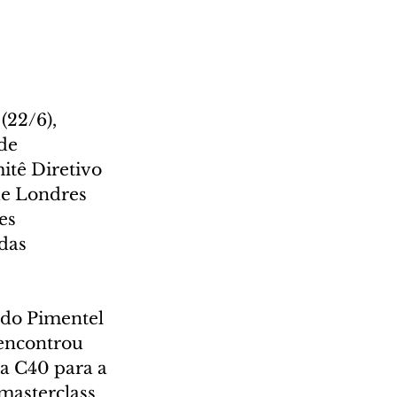
22/6), 
de 
itê Diretivo 
e Londres 
es 
das 
do Pimentel 
encontrou 
a C40 para a 
masterclass 