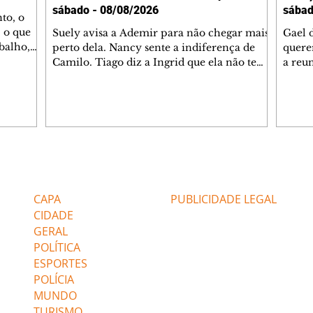
sábado - 08/08/2026
sábad
to, o
 o que
Suely avisa a Ademir para não chegar mais
Gael 
balho,
perto dela. Nancy sente a indiferença de
quere
studo
Camilo. Tiago diz a Ingrid que ela não tem
a reu
da nossa
competência para presidir a joalheria.
Zilá 
miliano
André conta a Pedro que a associação de
perce
r Franco
advogados expulsou Ademir. Laurentino
Palha
ir
contrata Adriana para servir no
aprox
 e
restaurante. Adriana vê Pedro e Bruna no
em pe
-0645.
restaurante. Bruna provoca Adriana. Dora
decid
através
pede ajuda a André para marcar um
inven
Editorias
Editais Certificados
encontro com Suely. Adriana diz a Lyris
conse
que está feliz trabalhando no restaurante de
termi
CAPA
PUBLICIDADE LEGAL
Nanc
CIDADE
GERAL
POLÍTICA
ESPORTES
POLÍCIA
MUNDO
TURISMO