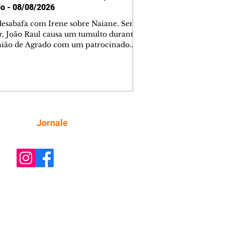
o - 08/08/2026
desabafa com Irene sobre Naiane. Sem
r, João Raul causa um tumulto durante
nião de Agrado com um patrocinador.
orienta Osmar a seguir Cinara, que
be a movimentação e alerta Ronei.
res confronta Cinara sobre a
imação com Ronei. Eduarda pensa
dir a Valéria para ficar com Sol. Gael
e terminar com Naiane. João Raul
ta para Agrado que não está
Siga
Jornale
guindo conviver com seu sucesso, e
na o relacionamento dos dois.