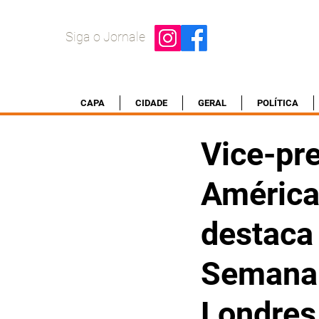
Siga o Jornale
CAPA
CIDADE
GERAL
POLÍTICA
Vice-pr
América
destaca 
Semana 
Londres