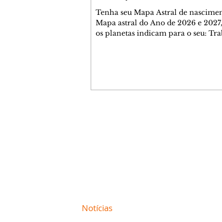
Tenha seu Mapa Astral de nascimen
Mapa astral do Ano de 2026 e 2027,
os planetas indicam para o seu: Tra
Amor, Dinheiro, Saúde e Família. E
com 35 páginas. Adquira já através 
loja virtual ou na loja física: rua E
Perneta 30 – loja 21 – galeria Ceza
– centro – Curitiba. Você pode ped
também através do nosso Whatsapp
receber seu livro virtual: (41) 99719
Escute o programa Bom Dia Astral 
Contato comercial
da Rádio Cultura AM 930 e t
mmjornale@gmail.com
Telefone: (41) 99978-9956
Redação
E-mail:
redacaojornale@gmail.com
Site de
Notícias
de Curitiba / Paraná