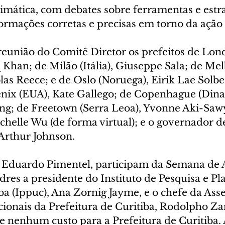
imática, com debates sobre ferramentas e estra
ormações corretas e precisas em torno da ação 
reunião do Comitê Diretor os prefeitos de Lon
q Khan; de Milão (Itália), Giuseppe Sala; de Me
olas Reece; e de Oslo (Noruega), Eirik Lae Solbe
enix (EUA), Kate Gallego; de Copenhague (Dina
ing; de Freetown (Serra Leoa), Yvonne Aki-Sawy
helle Wu (de forma virtual); e o governador d
 Arthur Johnson.
 Eduardo Pimentel, participam da Semana de 
dres a presidente do Instituto de Pesquisa e P
a (Ippuc), Ana Zornig Jayme, e o chefe da Asse
cionais da Prefeitura de Curitiba, Rodolpho Za
e nenhum custo para a Prefeitura de Curitiba. 