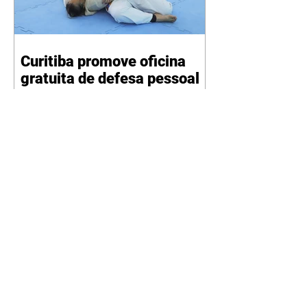
Curitiba promove oficina
gratuita de defesa pessoal
para mulheres durante o
Agosto Lilás
06/08/2026 Divulgação Como
parte da programação do Agosto
Lilás, mês de conscientização e
enfrentamento à violência contra
a mulher, a Prefeitura de
Curitiba, por meio da Secretaria
Municipal de Esporte, Lazer e
Juventude (Smelj) promove, no
dia 11 de agosto, às 14h, a oficina
Segura de Si: Defesa Pessoal e
Autoproteção, no Teatro da Vila,
na Cidade Industrial de Curitiba