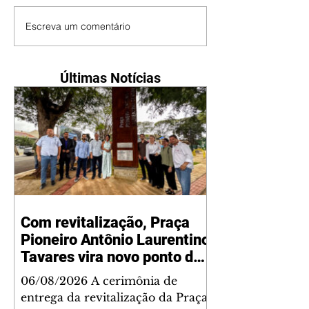
Escreva um comentário
Últimas Notícias
Com revitalização, Praça
Pioneiro Antônio Laurentino
Tavares vira novo ponto de
encontro para famílias e
06/08/2026 A cerimônia de
moradores do Jardim
entrega da revitalização da Praça
Liberdade