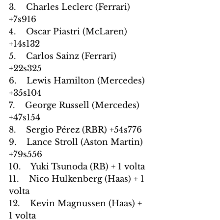
3.    Charles Leclerc (Ferrari) 
+7s916
4.    Oscar Piastri (McLaren) 
+14s132
5.    Carlos Sainz (Ferrari) 
+22s325
6.    Lewis Hamilton (Mercedes) 
+35s104
7.    George Russell (Mercedes) 
+47s154
8.    Sergio Pérez (RBR) +54s776
9.    Lance Stroll (Aston Martin) 
+79s556
10.    Yuki Tsunoda (RB) + 1 volta
11.    Nico Hulkenberg (Haas) + 1 
volta
12.    Kevin Magnussen (Haas) + 
1 volta