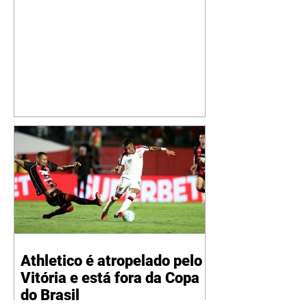
especial de sua nova aeronave. O
cantor compartilhou nesta
quinta-feira, 6, registros do
jatinho recém-adquirido e
mostrou que decidiu personalizar
o espaço com uma ilustração que
reúne Virginia Fonseca e os três
filhos que eles tiveram juntos:
Maria Alice, Maria Flor e José
Leonardo. Na imagem, aparecem
os apelidos dos integrantes da
família, entre eles "Papai",
"Mamãe",
Athletico é atropelado pelo
Vitória e está fora da Copa
do Brasil