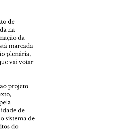
to de 
ida na 
mação da 
está marcada 
o plenária, 
ue vai votar 
ao projeto 
xto, 
pela 
lidade de 
o sistema de 
tos do 