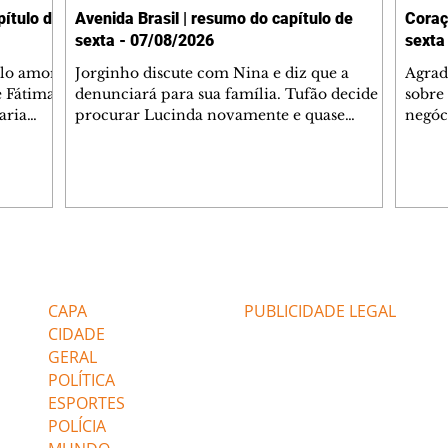
ítulo de
Avenida Brasil | resumo do capítulo de
Coraç
sexta - 07/08/2026
sexta
elo amor
Jorginho discute com Nina e diz que a
Agrad
e Fátima
denunciará para sua família. Tufão decide
sobre 
aria
procurar Lucinda novamente e quase
negóc
u
encontra Nina no lixão. Débora se
Janet
do,
preocupa com Jorginho. Monalisa pede que
Verôn
esteve
Olenka não a deixe sozinha. Tufão
inform
 Alika o
encontra Jorginho e o leva para casa. Max é
procu
. Chinua
hostil com Carminha. Diógenes se irrita
que e
quando Tavinho diz que não negociará o
decep
 Pascoal
passe de Roni por causa de sua sexualidade.
que s
Editorias
Editais Certificados
re que
Janaína admite para Jorginho que Lúcio e
preoc
r aos
Max estavam envolvidos na tentativa de
Cinar
CAPA
PUBLICIDADE LEGAL
assalto à
desco
CIDADE
GERAL
POLÍTICA
ESPORTES
POLÍCIA