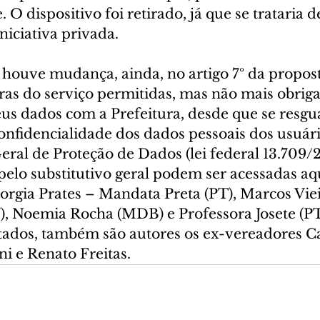
 O dispositivo foi retirado, já que se trataria d
niciativa privada.
, houve mudança, ainda, no artigo 7º da propost
as do serviço permitidas, mas não mais obrigad
eus dados com a Prefeitura, desde que se resg
onfidencialidade dos dados pessoais dos usuári
ral de Proteção de Dados (lei federal 13.709/2
elo substitutivo geral podem ser acessadas aqu
orgia Prates – Mandata Preta (PT), Marcos Viei
V), Noemia Rocha (MDB) e Professora Josete (PT
tados, também são autores os ex-vereadores Ca
ni e Renato Freitas.