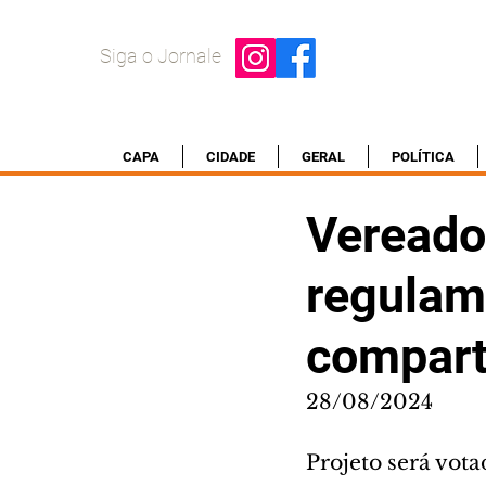
Siga o Jornale
CAPA
CIDADE
GERAL
POLÍTICA
Vereado
regulam
compart
28/08/2024
Projeto será vot