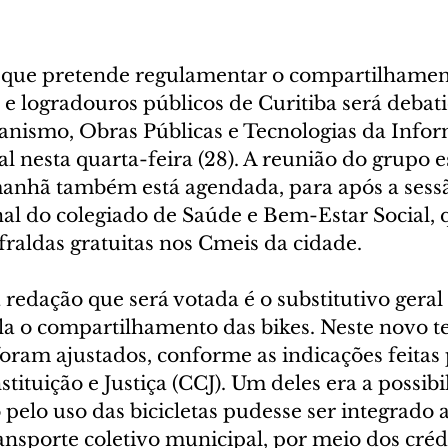
i que pretende regulamentar o compartilhamen
s e logradouros públicos de Curitiba será debat
nismo, Obras Públicas e Tecnologias da Infor
 nesta quarta-feira (28). A reunião do grupo 
anhã também está agendada, para após a sessã
al do colegiado de Saúde e Bem-Estar Social, q
 fraldas gratuitas nos Cmeis da cidade.
edação que será votada é o substitutivo geral 
la o compartilhamento das bikes. Neste novo te
oram ajustados, conforme as indicações feitas 
ituição e Justiça (CCJ). Um deles era a possibi
elo uso das bicicletas pudesse ser integrado a
nsporte coletivo municipal, por meio dos crédi