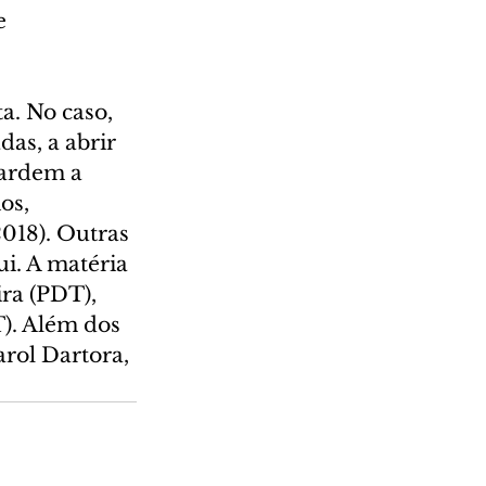
e 
a. No caso, 
as, a abrir 
uardem a 
os, 
018). Outras 
i. A matéria 
ra (PDT), 
). Além dos 
rol Dartora, 