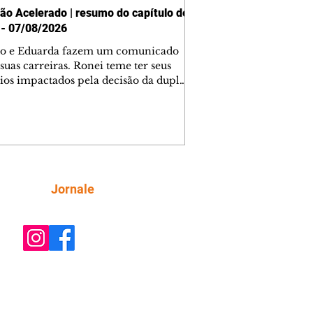
ão Acelerado | resumo do capítulo de
 - 07/08/2026
o e Eduarda fazem um comunicado
suas carreiras. Ronei teme ter seus
ios impactados pela decisão da dupla.
e decide prestar queixa contra
ica. Gael descobre que Naiane passou
ações sigilosas para Talita. Ronei
ra Verônica novamente e descobre
la deixou Bom Retorno. Gael se
ciona com Naiane. Valéria anuncia
e mudará de país, e Eduarda se
Siga
Jornale
upa com Sol. Palhares desconfia de
a em relação a Zilá. Ronei e Cinara
nfia