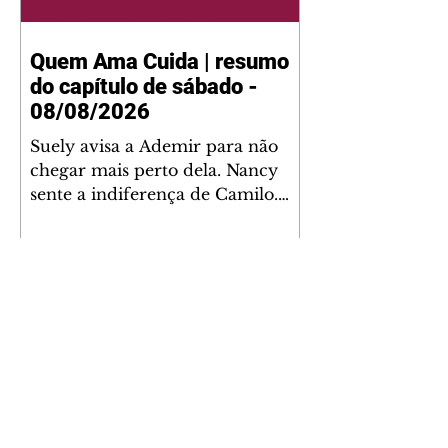
Quem Ama Cuida | resumo
do capítulo de sábado -
08/08/2026
Suely avisa a Ademir para não
chegar mais perto dela. Nancy
sente a indiferença de Camilo.
Tiago diz a Ingrid que ela não
tem competência para presidir a
joalheria. André conta a Pedro
que a associação de advogados
expulsou Ademir. Laurentino
contrata Adriana para servir no
restaurante. Adriana vê Pedro e
Bruna no restaurante. Bruna
provoca Adriana. Dora pede
ajuda a André para marcar um