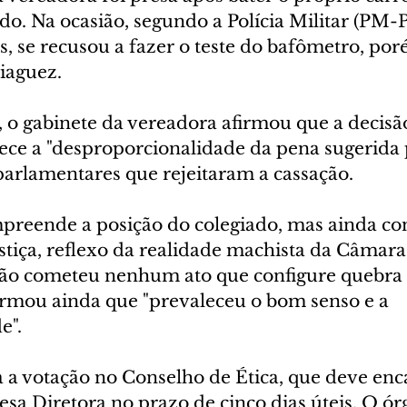
do. Na ocasião, segundo a Polícia Militar (PM-P
, se recusou a fazer o teste do bafômetro, por
iaguez.
, o gabinete da vereadora afirmou que a decisã
ce a "desproporcionalidade da pena sugerida p
parlamentares que rejeitaram a cassação.
preende a posição do colegiado, mas ainda con
tiça, reflexo da realidade machista da Câmara
não cometeu nenhum ato que configure quebra 
firmou ainda que "prevaleceu o bom senso e a 
e".
a a votação no Conselho de Ética, que deve en
sa Diretora no prazo de cinco dias úteis. O ór