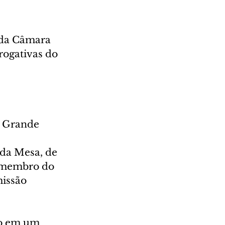
 da Câmara 
rogativas do 
u Grande 
da Mesa, de 
e membro do 
issão 
ro em um 