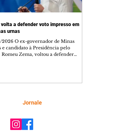
volta a defender voto impresso em
as urnas
/2026 O ex-governador de Minas
s e candidato à Presidência pelo
 Romeu Zema, voltou a defender
-feira, 6, durante sabatina da
News, a adoção do voto impresso em
as urnas eletrônicas para reduzir
ionamentos sobre a lisura do processo
ral brasileiro. "Se nós pudermos
orar, já que há alguns
ionamentos por parte de algumas
Siga
Jornale
as, por que não coloca o voto
sso em determinado porcentual de
 para a posterior conferência