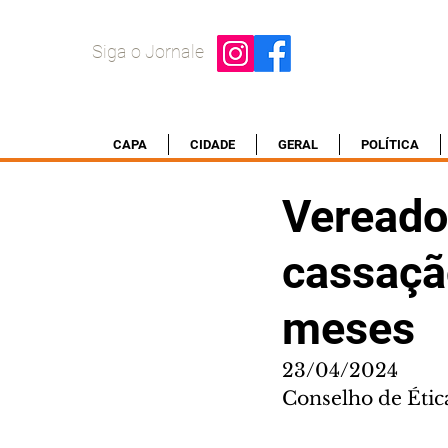
Siga o Jornale
CAPA
CIDADE
GERAL
POLÍTICA
Vereado
cassaçã
meses
23/04/2024
Conselho de Étic