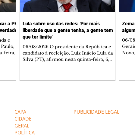
xar a PF
Lula sobre uso das redes: 'Por mais
Zema 
 verdade
liberdade que a gente tenha, a gente tem
algum
que ter limite'
nda e
06/08
 Paulo,
Gerai
06/08/2026 O presidente da República e
-feira,
Novo,
candidato à reeleição, Luiz Inácio Lula da
a da
quinta
Silva (PT), afirmou nesta quinta-feira, 6,
Globo
que é preciso colocar limites nas formas de
) que
algum
se expressar nas redes sociais, que, segundo
quest
ele, é quando se fere outras pessoas. "Por
, o
eleito
mais liberdade que a gente tenha, a gente
a
aprim
tem que ter limite. O limite é não ferir a
ressa a
quest
liberdade do outro", disse o presidente.
Editorias
Editais Certificados
ta
pesso
Durante cerimônia no Palácio do Planalto,
as e
impre
quando foi sancionado o projeto de lei que
CAPA
PUBLICIDADE LEGAL
urnas
endurece os
CIDADE
GERAL
POLÍTICA