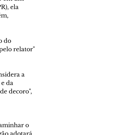
R), ela 
ém, 
o do 
elo relator" 
sidera a 
 e da 
de decoro", 
caminhar o 
gão adotará 