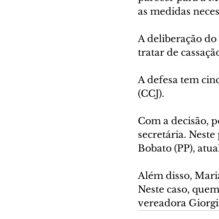
as medidas neces
A deliberação do 
tratar de cassaç
A defesa tem cinc
(CCJ).
Com a decisão, po
secretária. Nest
Bobato (PP), atua
Além disso, Mari
Neste caso, quem
vereadora Giorgia