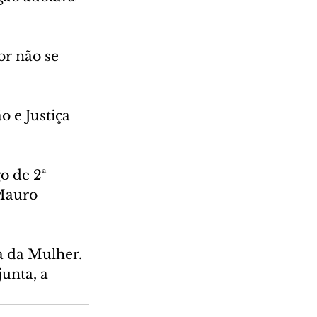
or não se 
 e Justiça 
o de 2ª 
Mauro 
a da Mulher. 
unta, a 