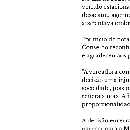
veículo estaciona
desacatou agentes
aparentava embr
Por meio de nota
Conselho reconhe
e agradeceu aos 
"A vereadora com
decisão uma injus
sociedade, pois 
reitera a nota. A
proporcionalidad
A decisão encerr
parecer para a Me