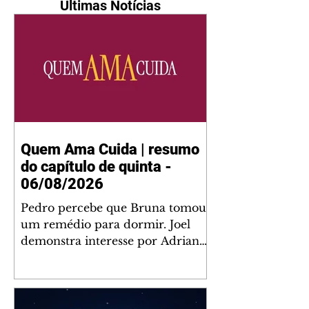
Últimas Notícias
Quem Ama Cuida | resumo
do capítulo de quinta -
06/08/2026
Pedro percebe que Bruna tomou
um remédio para dormir. Joel
demonstra interesse por Adriana.
Fernando elogia Mau Mau. Bia
não gosta quando Brigitte e
Rafael se sentam à mesa com ela
e César, atrapalhando o jantar