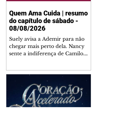
Quem Ama Cuida | resumo
do capítulo de sábado -
08/08/2026
Suely avisa a Ademir para não
chegar mais perto dela. Nancy
sente a indiferença de Camilo.
Tiago diz a Ingrid que ela não
tem competência para presidir a
joalheria. André conta a Pedro
que a associação de advogados
expulsou Ademir. Laurentino
contrata Adriana para servir no
restaurante. Adriana vê Pedro e
Bruna no restaurante. Bruna
provoca Adriana. Dora pede
ajuda a André para marcar um
Coração Acelerado | resumo
encontro com Suely. Adriana diz