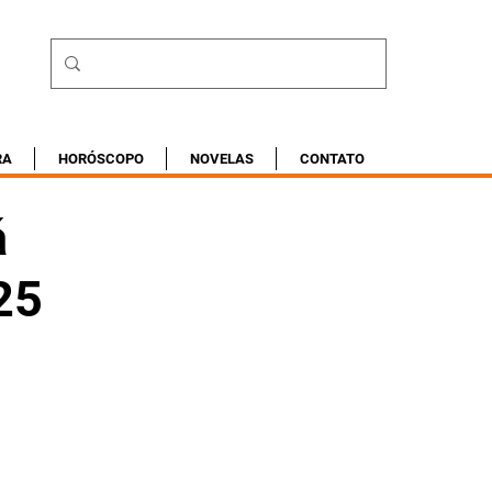
RA
HORÓSCOPO
NOVELAS
CONTATO
á
25