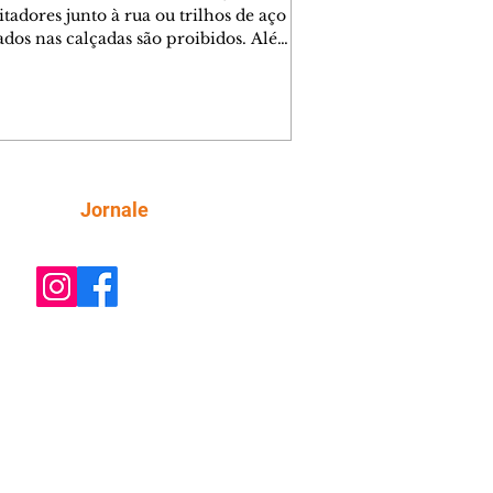
tadores junto à rua ou trilhos de aço
lados nas calçadas são proibidos. Além
rem obstáculos para a livre circulação
destres, essas estruturas podem causar
rar acidentes de trânsito — e os
ietários dos imóveis podem ser
sabilizados. O alerta é do Instituto de
isa e Planejamento de Ponta Grossa
), que está intensificando a
Siga
Jornale
ização sobre as calçadas, o que inclui
 barreiras. Um ca