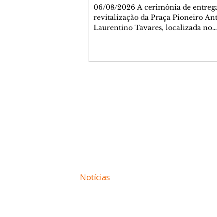
Jardim Liberdade
06/08/2026 A cerimônia de entreg
revitalização da Praça Pioneiro An
Laurentino Tavares, localizada no
cruzamento da Avenida dos Palma
as ruas Laudelino Pedro da Silva e 
Chrisóstomo Capinan, no Jardim
Liberdade, ocorreu nesta quinta-fei
espaço recebeu melhorias que amp
opções de lazer e convivência da
Contato comercial
comunidade, tornando a praça mai
mmjornale@gmail.com
acessível, segura e confortável para
Telefone: (41) 99978-9956
moradores de todas as idades. Entre
intervenções estão a instalação d
Redação
E-mail:
redacaojornale@gmail.com
Site de
Notícias
de Curitiba / Paraná