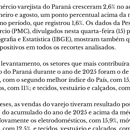
ércio varejista do Paraná cresceram 2,6% no 
aneiro e agosto, um ponto percentual acima da 
o período, que registrou 1,6%. Os dados da Pes
o (PMC), divulgados nesta quarta-feira (15) pe
ografia e Estatística (IBGE), mostram também q
 positivos em todos os recortes analisados.
levantamento, os setores que mais contribuíra
vo do Paraná durante o ano de 2025 foram o de
, com o segundo melhor índice do País, com 15
s, com 11%; e tecidos, vestuário e calçados, com
ses, as vendas do varejo tiveram resultado pos
% do acumulado do ano de 2025 e acima da méd
 Novamente os eletrodomésticos, com 15,9%, móv
 com 12,5%, e tecidos, vestuário e calçados, com