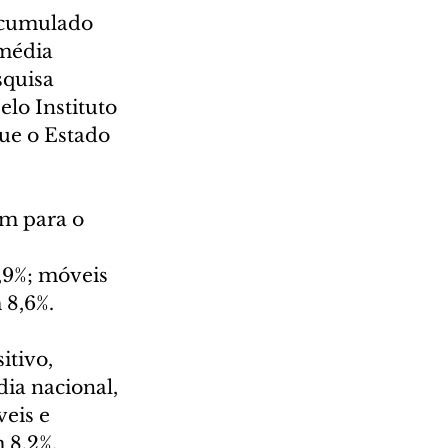
acumulado 
média 
quisa 
lo Instituto 
ue o Estado 
m para o 
 
,9%; móveis 
 8,6%.
itivo, 
ia nacional, 
eis e 
 8,2%, 