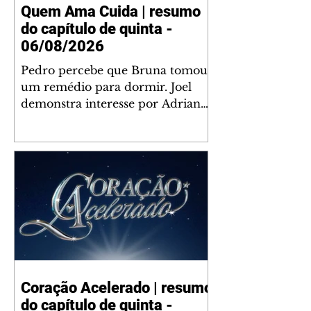
Quem Ama Cuida | resumo
do capítulo de quinta -
06/08/2026
Pedro percebe que Bruna tomou
um remédio para dormir. Joel
demonstra interesse por Adriana.
Fernando elogia Mau Mau. Bia
não gosta quando Brigitte e
Rafael se sentam à mesa com ela
e César, atrapalhando o jantar
romântico do casal. Bruna se
aproveita da preocupação de
Pedro com sua saúde para
manter o marido ao seu lado.
Elenice acusa Rosa por seu
desentendimento com Adriana.
Coração Acelerado | resumo
Joel convida Adriana e a família
do capítulo de quinta -
para jantar no restaurante.