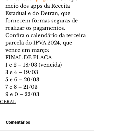
meio dos apps da Receita 
Estadual e do Detran, que 
fornecem formas seguras de 
realizar os pagamentos.
Confira o calendário da terceira 
parcela do IPVA 2024, que 
vence em março:
FINAL DE PLACA
1 e 2 – 18/03 (vencida)
3 e 4 – 19/03
5 e 6 – 20/03
7 e 8 – 21/03
9 e 0 – 22/03
GERAL
Comentários