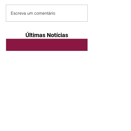
Escreva um comentário
Últimas Notícias
Quem Ama Cuida | resumo
do capítulo de sábado -
08/08/2026
Suely avisa a Ademir para não
chegar mais perto dela. Nancy