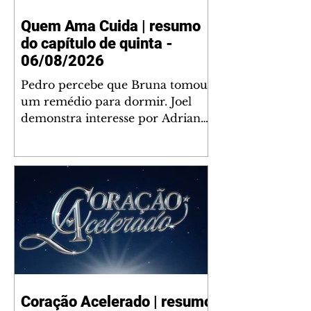
Quem Ama Cuida | resumo
do capítulo de quinta -
06/08/2026
Pedro percebe que Bruna tomou
um remédio para dormir. Joel
demonstra interesse por Adriana.
Fernando elogia Mau Mau. Bia
não gosta quando Brigitte e
Rafael se sentam à mesa com ela
e César, atrapalhando o jantar
romântico do casal. Bruna se
aproveita da preocupação de
Pedro com sua saúde para
manter o marido ao seu lado.
Elenice acusa Rosa por seu
desentendimento com Adriana.
Coração Acelerado | resumo
Joel convida Adriana e a família